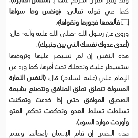
وقد يعبر القرآن الكريم عنها بـ
(النفس الفاجرة)
،
كما في قوله تعالى:
﴿ونفس وما سواها
۝
فألهمها فجورها وتقواها﴾.
وروي عن رسول الله -صلى الله عليه وآله- قال:
(أعدى عدوك نفسك التي بين جنبيك)
.
هذه النفس إن لم تسيطر عليها وتروضها
ستسيطر عليك وتجعلك تحت أمرها، كما ورد عن
الإمام علي (عليه السلام) قال:
(النفس الأمارة
المسولة تتملق تملق المنافق وتتصنع بشيمة
الصديق الموافق حتى إذا خدعت وتمكنت
تسلطت تسلط العدو وتحكمت تحكم العتو
وأوردت موارد السوء).
هذه النفس إن قام الإنسان بإهمالها وعدم