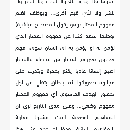
عموما فلا وجود لله ولا للحب ولا للخير ولا
للشر ولا لأي قيم أخرى... ويوظف الفلم
مفهوم المختار (وهو يقول المصطلح مباشرة)
توظيفا يبتعد كثيرا عن مفهوم المختار الذي
نؤمن به او يؤمن به اي انسان سوي، فهم
يفرغون مفهوم المختار من محتواه فالمختار
اصبح إنسانا عاديا يقنع بفكرة ويتدرب على
مجابهة صعوباتها ثم ينطلق بتفانٍ من اجل
تحقيق الهدف المرسوم، أي مفهوم المختار
مفهوم وضعي... وعلى مدى التاريخ نرى ان
المفاهيم الوضعية اثبتت فشلها مقارنة
بالمفاهيم الربانية، وحقا لو وجد مثل هذا