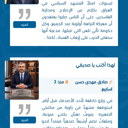
لسنوات امتلأ المشهد السياسي في
العراق بكلام عن الإصلاح ومحاربة
الفاسدين، حتى أن الناس صاروا يعتقدون
أن معركة النزاهة أولوية عند الجميع، وكل
المزيد
حكومة تأتي تلعن التي قبلها، مدعية أنها
ستعلن الحرب على إرهاب الفساد، لكننا...
لهذا أكتب يا صديقي
صادق مهدي حسن
منذ 3
اسابيع
في زيارةٍ خاطفة لأحد الأصدقاء قبل أيام،
استوقفه مشهدٌ في زاوية من مكتبتي
الصغيرة؛ رفوفٌ تغصّ بكتبٍ منوعة،
المزيد
وملفاتٌ تضم أرشيفاً صحفياً ممتداً لنحو
ستة عشر عاماً، يحمل بين صفحاته مقالاتٍ