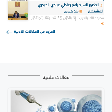
الدكتور السيد رافع زعاطي عبادي الحيدري
المشعشع
منذ شهرين
قصيدة ((اذا بالحرب )) إِذَا بِالْحَرْبِ يَوْمًا قَدْ ثَقِفَنَا بِرِبَاطِ اَلْخَيْلِ...
المزيد من المقالات الادبية
مقالات علمية