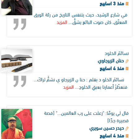
منذ 3 اسابيع
في شارع الرشيد، حيث يتنفس التاريخ من رئة الورق
المعتّق، كان صوت البائع يشقُّ...
المزيد
نسائمَ الخلود
حنان الزيرجاوي
منذ 4 اسابيع
نسائمَ الخلود بقلم: حنان الزيرجاوي نشمُّ ثراكَ…
فنعطّرُ أعمارنا بعبقِ الخلودِ...
المزيد
قال لي يومًا: "زعلت على رب العالمين..." [قصة
قصيرة جدًا]
حيدر حسين سويري
منذ 4 اسابيع