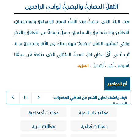
الثقلُ الحضاريُّ والبشريُّ لوادي الرافدين
هذا البلدُ الذي عاشتْ فيه آلافُ الرموزِ الإنسانيةِ والشخصياتِ
الثقافيةِ والاجتماعيةِ والسياسيةِ، يحملُ ترسانةً من الثقافةِ والفكرِ
والتي تُسمّيها الناسُ "حضارةً" فهوَ يملكُ مِن الآثارِ والحجارةِ ما لا
تجدهُ في أيِّ مكانٍ آخرَ، المجدُ المتتالي الذي صنعهُ مَن سبقَنا
(سومر ، أكد ، آشور)...
المزيد
أخر المواضيع
كيف يكشف تحليل الشعر عن تعاطي المخدرات:
التفسير الكيميائي لذاكرة الجسم طويلة ا
مقالات اسلامية
مقالات أجتماعية
مقالات ثقافية
مقالات أدبية