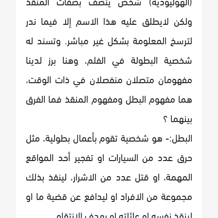
(الهوليودية) شخص يتصف بصفات المنقذ
ولكن لايطلق عليه هذا الاسم إلا فيما ندر
لترسخ المعلومة بشكل غير مباشر. وتسند له
شخصية البطولة في الفلم، وهنا برز لدينا
مفهومان متصلان منفصلان في ذات الوقت،
هما مفهوم البطل ومفهوم المنقذ فما الفرق
بينهما ؟
البطل:- هو شخصية تقوم بأعمال بطولية، مثل
حرق عدد من السيارات او تفجير أحد المواقع
المهمة، او قتل عدد من الاشرار، لينقذ بذلك
مجموعة من الافراد او ليدافع عن قضية ما او
لينقذ نفسه او عائلته او بهدف الانتقام.