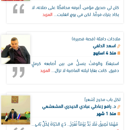
كان لي صديق مؤمن، أعرفه محافظًا على صلاته، لا
يكاد يترك فرضًا. لكن في يومٍ انقلبت...
المزيد
ملاذات دافئة (قصة قصيرة)
اسعد الدلفي
منذ 4 اسابيع
استيقظَ والوقتُ ينسلُّ من بين أصابعه كرملٍ
دقيق. كانت بقايا ليلته الماضية لا تزال...
المزيد
لكل باب مخرج [شعر]
د. رافع زعاطي عبادي الحيدري المشعشعي
منذ 1 شهر
مَهْمَا تَضِيقُ فَلَا بُدَّ يَوْمَاً تُفْرَجُ.. دَعِ الحَيَاةَ لِكُلِّ بَابٍ...