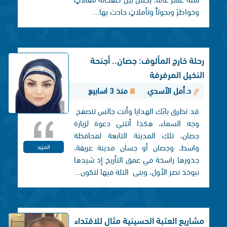
وخواطرَ وبحوثاً وتأملاتٍ جادت بها...
رحلة خارج المألوف: جصان.. أجنحة
النخيل المرفرفة
د.أمل الأسدي
منذ 3 اسابيع
قد تطرق بابَك الهدايا وأنت جالس تتصفح
وجه السماء، هكذا أتتني دعوة لزيارة
جصان، تلك المدينة التابعة لمحافظة
واسط، وجصان أو جسان مدينة عريقة،
المزيد
جذورها راسخة في عمق التأريخ إذ شيدها
نبوخذ نصر الأول، وبنی التلة فيها لتكون...
مشاريع العتبة الحسينية مثال للاقتداء