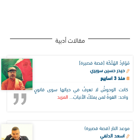
مقالات أدبية
مَوَاردُ الهَلَكَة [قصة قصيرة]
حيدر حسين سويري
منذ 3 اسابيع
كانت الوحوشُ لا تعرفُ في حياتها سوى قانونٍ
واحد: القوةُ لمن يملكُ الأنيابَ...
المزيد
موعد النار (قصة قصيرة)
اسعد الدلفي