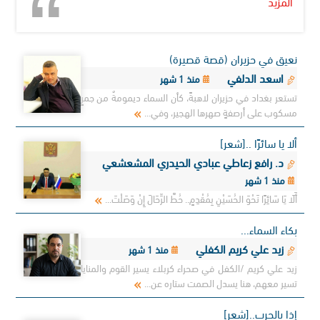
المزيد
نعيق في حزيران (قصة قصيرة)
اسعد الدلفي
منذ 1 شهر
تستعر بغداد في حزيران لاهبةً، كأن السماء ديمومةٌ من جمرٍ
مسكوب على أرصفةٍ صهرها الهجير، وفي...
ألا يا سائرًا ..[شعر]
د. رافع زعاطي عبادي الحيدري المشعشعي
منذ 1 شهر
أَلَا يَا سَائِرًا نَحْوَ الحُسَيْنِ بِمُقْدِمٍ.. حُطَّ الرِّحَالَ إِنْ وَصَلْتَ...
بكاء السماء...
زيد علي كريم الكفلي
منذ 1 شهر
زيد علي كريم /الكفل في صحراء كربلاء يسير القوم والمنايا
تسير معهم، هنا يسدل الصمت ستاره عن...
إذا بالحرب..[شعر]