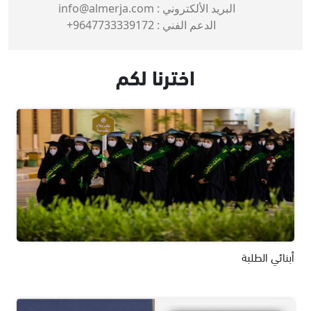
البريد الألكتروني :
info@almerja.com
الدعم الفني :
9647733339172+
اخترنا لكم
أبنائي الطلبة