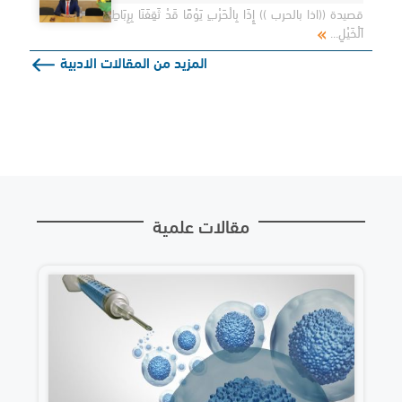
قصيدة ((اذا بالحرب )) إِذَا بِالْحَرْبِ يَوْمًا قَدْ ثَقِفَنَا بِرِبَاطِ
اَلْخَيْلِ...
المزيد من المقالات الادبية
مقالات علمية