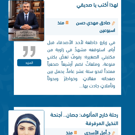
لهذا أكتب يا صديقي
صادق مهدي حسن
منذ
اسبوعين
في زيارةٍ خاطفة لأحد الأصدقاء قبل
أيام، استوقفه مشهدٌ في زاوية من
مكتبتي الصغيرة؛ رفوفٌ تغصّ بكتبٍ
المزيد
منوعة، وملفاتٌ تضم أرشيفاً صحفياً
ممتداً لنحو ستة عشر عاماً، يحمل بين
صفحاته مقالاتٍ وخواطرَ وبحوثاً
وتأملاتٍ جادت بها...
رحلة خارج المألوف: جصان.. أجنحة
النخيل المرفرفة
د.أمل الأسدي
منذ