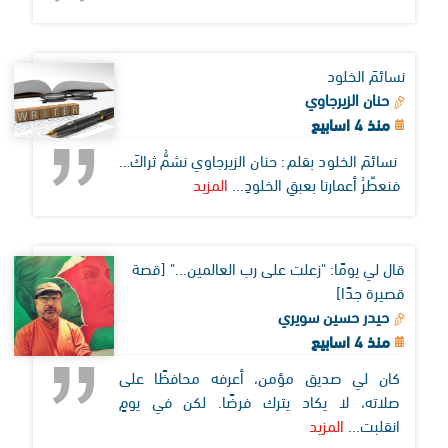
نسائمَ الخلود
حنان الزيرجاوي
منذ 4 اسابيع
نسائمَ الخلود بقلم: حنان الزيرجاوي نشمُّ ثراكَ…
فنعطّرُ أعمارنا بعبقِ الخلودِ...
المزيد
قال لي يومًا: "زعلت على رب العالمين..." [قصة
قصيرة جدًا]
حيدر حسين سويري
منذ 4 اسابيع
كان لي صديق مؤمن، أعرفه محافظًا على
صلاته، لا يكاد يترك فرضًا. لكن في يومٍ
انقلبت...
المزيد