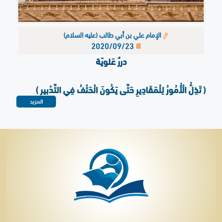
الإمام علي بن أبي طالب (عليه السلام)
2020/09/23
دررٌ عَلويّة
( تَذِلُّ الْأُمُورُ لِلْمَقَادِيرِ حَتَّى يَكُونَ الْحَتْفُ فِي التَّدْبِيرِ )
المزيد