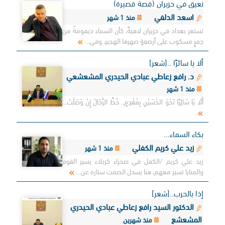
نعيق في حزيران (قصة قصيرة)
اسعد الدلفي
منذ 1 شهر
تستعر بغداد في حزيران لاهبةً، كأن السماء ديمومةٌ من
جمرٍ مسكوب على أرصفةٍ صهرها الهجير، وفي...
ألا يا سائرًا ..[شعر]
د. رافع زعاطي عبادي الحيدري المشعشعي
منذ 1 شهر
أَلَا يَا سَائِرًا نَحْوَ الحُسَيْنِ بِمُقْدِمٍ.. حُطَّ الرِّحَالَ إِنْ وَصَلْتَ...
بكاء السماء...
زيد علي كريم الكفلي
منذ 1 شهر
زيد علي كريم /الكفل في صحراء كربلاء يسير القوم
والمنايا تسير معهم، هنا يسدل الصمت ستاره عن...
إذا بالحرب..[شعر]
الدكتور السيد رافع زعاطي عبادي الحيدري
المشعشع
منذ شهرين