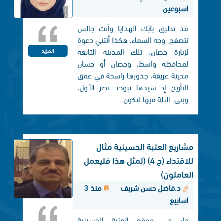
اسبوعين
قد تطرق بابَك الهدايا وأنت جالس
تتصفح وجه السماء، هكذا أتتني دعوة
لزيارة جصان، تلك المدينة التابعة
المزيد
لمحافظة واسط، وجصان أو جسان
مدينة عريقة، جذورها راسخة في عمق
التأريخ إذ شيدها نبوخذ نصر الأول،
وبنی التلة فيها لتكون...
مشاريع العتبة الحسينية مثال
للاقتداء (ح 4) (لمثل هذا فليعمل
العاملون)
د.فاضل حسن شريف
منذ 3
اسابيع
جاء في موقع العتبة الحسينية