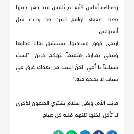
وغطاءه أملس كأنه لم يُلمس منذ دهر؛ حينها
فقط صفعه الواقع المرّ: لقد رحلت قبل
أسبوعين.
ارتمى فوق وسادتها، يستنشق بقايا عطرها
ويبكي بمرارة، متمتماً بتهكم حزين: "لستُ
كسلاناً يا أمي، لكنّ البيت من بعدكِ غرق في
سباتٍ لا يصحو منه."
ماتت الأم، وبقي سلام يشتري الصمون لذكرى
لا تأكل، لكنها تلتهم قلبه كل صباح.