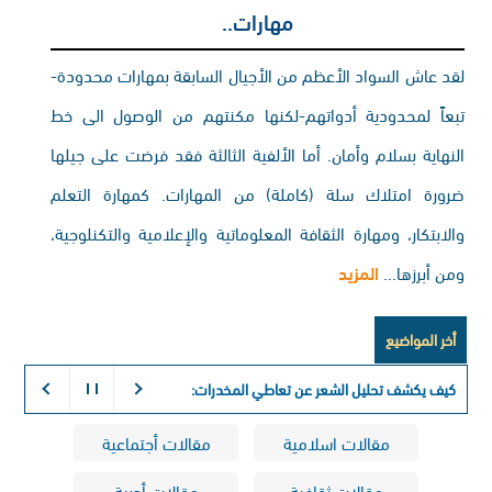
مهارات..
لقد عاش السواد الأعظم من الأجيال السابقة بمهارات محدودة-
تبعاً لمحدودية أدواتهم-لكنها مكنتهم من الوصول الى خط
النهاية بسلام وأمان. أما الألفية الثالثة فقد فرضت على جيلها
ضرورة امتلاك سلة (كاملة) من المهارات. كمهارة التعلم
والابتكار، ومهارة الثقافة المعلوماتية والإعلامية والتكنلوجية،
ومن أبرزها...
المزيد
أخر المواضيع
كيف يكشف تحليل الشعر عن تعاطي المخدرات:
التفسير الكيميائي لذاكرة الجسم طوي
مقالات اسلامية
مقالات أجتماعية
مقالات ثقافية
مقالات أدبية