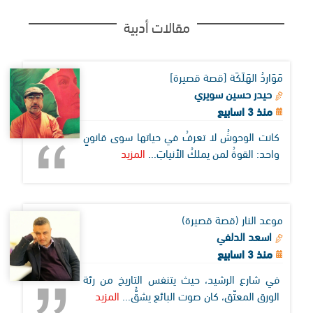
مقالات أدبية
مَوَاردُ الهَلَكَة [قصة قصيرة]
حيدر حسين سويري
منذ 3 اسابيع
كانت الوحوشُ لا تعرفُ في حياتها سوى قانونٍ
واحد: القوةُ لمن يملكُ الأنيابَ...
المزيد
موعد النار (قصة قصيرة)
اسعد الدلفي
منذ 3 اسابيع
في شارع الرشيد، حيث يتنفس التاريخ من رئة
الورق المعتّق، كان صوت البائع يشقُّ...
المزيد