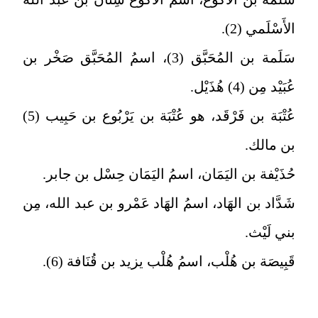
الأَسْلَمي (2).
سَلَمة بن المُحَبَّق (3)، اسمُ المُحَبَّق صَخْر بن
عُبَيْد مِن (4) هُذَيْل.
عُتْبَة بن فَرْقَد، هو عُتْبَة بن يَرْبُوع بن حَبِيب (5)
بن مالك.
حُذَيْفة بن اليَمَان، اسمُ اليَمَان حِسْل بن جابر.
شَدَّاد بن الهَاد، اسمُ الهَاد عَمْرو بن عبد الله، مِن
بني لَيْث.
قَبِيصَة بن هُلْب، اسمُ هُلْب يزيد بن قُنَافة (6).
ــــــــــــــــــــــــــــــــــــــــــــــــــــــــــــــــ