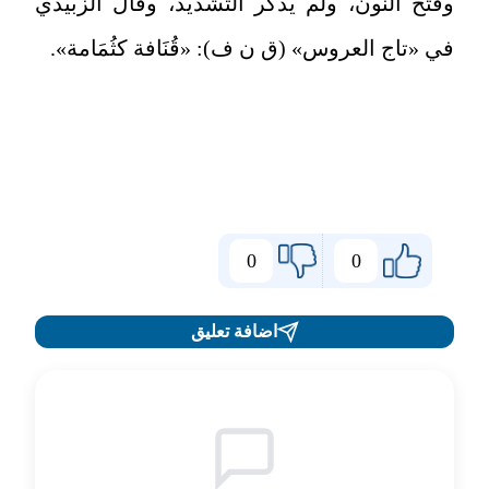
وفتح النون، ولم يذكر التشديد، وقال الزبيدي
في «تاج العروس» (ق ن ف): «قُنَافة كثُمَامة».
0
0
اضافة تعليق