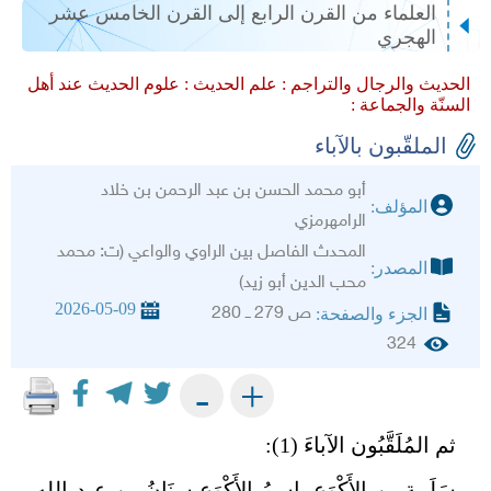
العلماء من القرن الرابع إلى القرن الخامس عشر
الهجري
الحديث والرجال والتراجم :
علم الحديث :
علوم الحديث عند أهل
السنّة والجماعة :
الملقّبون بالآباء
أبو محمد الحسن بن عبد الرحمن بن خلاد
المؤلف:
الرامهرمزي
المحدث الفاصل بين الراوي والواعي (ت: محمد
المصدر:
محب الدين أبو زيد)
2026-05-09
ص 279 ــ 280
الجزء والصفحة:
324
+
-
ثم المُلَقَّبُون الآباءَ (1):
سَلَمة بن الأَكْوَع، اسمُ الأَكْوَع سِنَانُ بن عبد الله