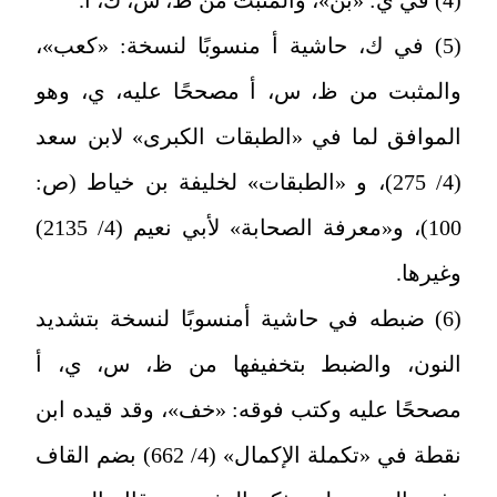
(5) في ك، حاشية أ منسوبًا لنسخة: «كعب»،
والمثبت من ظ، س، أ مصححًا عليه، ي، وهو
الموافق لما في «الطبقات الكبرى» لابن سعد
(4/ 275)، و «الطبقات» لخليفة بن خياط (ص:
100)، و«معرفة الصحابة» لأبي نعيم (4/ 2135)
وغيرها.
(6) ضبطه في حاشية أمنسوبًا لنسخة بتشديد
النون، والضبط بتخفيفها من ظ، س، ي، أ
مصححًا عليه وكتب فوقه: «خف»، وقد قيده ابن
نقطة في «تكملة الإكمال» (4/ 662) بضم القاف