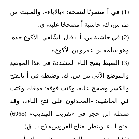
(1) في أ منسوبًا لنسخة: «بالآباء»، والمثبت من
ظ، س، ك، حاشية أ مصححًا عليه، ي.
(2) في حاشية س، أ: «قال السِّلَفي: الأكوع جده،
وهو سلمة بن عمرو بن الأكوع».
(3) الضبط بفتح الباء المشددة في هذا الموضع
والموضع الآتي من س، ك، وضبطه في أ بالفتح
والكسر وصحح عليه، وكتب فوقه: «معًا»، وكتب
في الحاشية: «المحدثون على فتح الباء»، وقد
ضبطه ابن حجر في «تقريب التهذيب» (6968)
بفتح الباء. وينظر: «تاج العروس» (ح ب ق).
(4) في ي: «بن»، والمثبت من ظ، س، ك، أ.