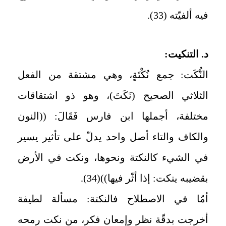
فيه ألفيّته (33).
د. التنكيت:
النُّكَت: جمع نُكْتَةٍ، وهي مشتقة من الفعل
الثلاثي الصحيح (نَكَتَ)، وهو ذو اشتقاقات
مختلفة، أجملها ابن فارس فَقَالَ: ((النون
والكاف والتاء أصل واحد يدلّ على تأثير يسير
في الشيء كالنكتة ونحوها، ونكت في الأرض
بقضيبه ينكت: إذا أثّر فيها))(34).
أمّا في الاصطلاح فالنكتة: مسألة لطيفة
أخرجت بدقّة نظر وإمعان فكر، من نكت رمحه