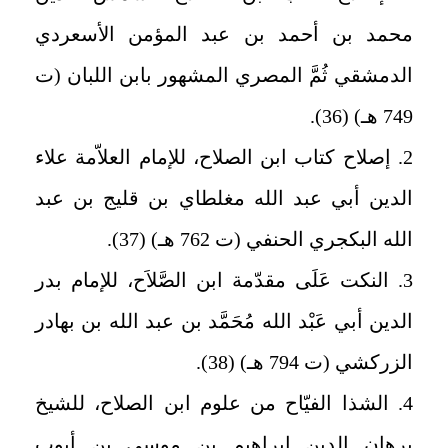
محمد بن أحمد بن عبد المؤمن الأسعردي
الدمشقي ثُمَّ المصري المشهور بابن اللبان (ت
749 هـ) (36).
2. إصلاح كتاب ابن الصلاح، للإمام العلاّمة علاء
الدين أبي عبد الله مغلطاي بن قليج بن عبد
الله البكجري الحنفي (ت 762 هـ) (37).
3. النكت عَلَى مقدّمة ابن الصَّلاَح، للإمام بدر
الدين أبي عَبْد الله مُحَمَّد بن عبد الله بن بهادر
الزركشي (ت 794 هـ) (38).
4. الشذا الفيّاح من علوم ابن الصلاح، للشيخ
برهان الدين إبراهيم بن موسى بن أيوب