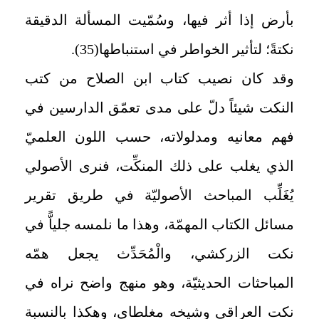
بأرض إذا أثر فيها، وسُمّيت المسألة الدقيقة
نكتةً؛ لتأثير الخواطر في استنباطها(35).
وقد كان نصيب كتاب ابن الصلاح من كتب
النكت شيئاً دلّ على مدى تعمّق الدارسين في
فهم معانيه ومدلولاته، حسب اللون العلميّ
الذي يغلب على ذلك المنكِّت، فنرى الأصولي
يُغَلِّب المباحث الأصوليّة في طريق تقرير
مسائل الكتاب المهمّة، وهذا ما نلمسه جلياًّ في
نكت الزركشي، والْمُحَدِّث يجعل همّه
المباحثات الحديثيّة، وهو منهج واضح نراه في
نكت العراقي وشيخه مغلطاي، وهكذا بالنسبة