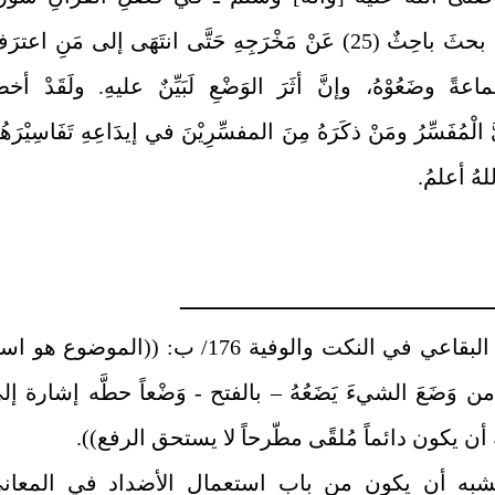
فَسُوْرَةً، بحثَ باحِثٌ (25) عَنْ مَخْرَجِهِ حَتَّى انتَهَى إلى مَنِ اعترَ
ماعةً وضَعُوْهُ، وإنَّ أثَرَ الوَضْعِ لَبَيِّنٌ عليهِ. ولَقَدْ أخطأ
 الْمُفَسِّرُ ومَنْ ذكَرَهُ مِنَ المفسِّرِيْنَ في إيدَاعِهِ تَفَاسِيْرَهُ
ـــــــــــــــــــــــــــــــــــــــــــــــ
(1) قال البقاعي في النكت والوفية 176/ ب: ((الموضوع هو 
 وَضَعَ الشيءَ يَضَعُهُ – بالفتح - وَضْعاً حطَّه إشارة إل
 أن يكون دائماً مُلقًى مطّرحاً لا يستحق الرفع)).
يشبه أن يكون من باب استعمال الأضداد في المعان