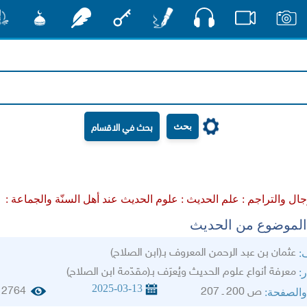
صوت
صور
فيديو
أقلام
مفتاح
رشفات
مشكاة
منش
بحث
جال والتراجم :
علم الحديث :
علوم الحديث عند أهل السنّة والجماعة :
الموضوع من الحديث
عثمان بن عبد الرحمن المعروف بـ(ابن الصلاح)
ف:
معرفة أنواع علوم الحديث ويُعرَف بـ(مقدّمة ابن الصلاح)
ر:
2025-03-13
2764
ص 200 ـ 207
والصفحة: