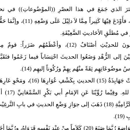
أكثرَ الذي جَمَعَ في هذا العصْرِ ((الموْضُوعاتِ)) في نحو
مُجَلَّدَيْنِ، فأَوْدَعَ فِيْهَا كَثِيراً مِمَّا لاَ دلِيْلَ عَلَى وَضْعِهِ (11)، وإن
َ في مُطلَقِ الأحَاديثِ الضَّعِيْفَةِ.
والواضِعُونَ للحدِيْثِ أصْنَافٌ (12)، وأعْظَمُهُم ضَرَراً: قومٌ م
يْنَ إلى الزُّهْدِ وَضَعُوا الحديثَ احْتِسَاباً فيما زَعَمُوا فتَقَبَّ
ثُمَّ نَهَضَتْ جَهَابِذَةُ (15) الحديثِ بِكَشْفِ عُوَارِهَا (16)، ومَحْوِ ع
والحمْدُ للهِ. وفِيْما رُوِّيْنَا عَنِ الإمَامِ أبي بَك
بَعْضَ الكَرَّامِيَّةِ (18) ذَهَبَ إلى جوَازِ وَضْعِ الحديثِ في بابِ التَّرغِيْ
(19).
ثُمَّ إنَّ الوَاضِعَ رُبَّمَا صَنَعَ (20) كَلاَماً مِنْ عِنْدِ نَفْسِهِ فَرَوَاهُ، ورُبَّمَا أ