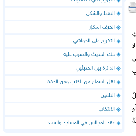
التبويب في التصنيف
النقط والشكل
الحرف المكرّر
ثِ
التخريج على الحواشي
لا
حك الحديث والضرب عليه
لتي
الدائرة بين الحديثَينِ
يبِ
نقل السماع من الكتب ومن الحفظ
َتَنَزَّلُ
التلقين
ضْعَ مِنْ قَريْنَةِ حَالِ الراوي (7) أو
الانتخاب
ةُ
عقد المجالس في المساجد والسرد