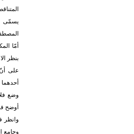
المتناقض
يسمّى م
المصطفى 
أمّا الم
بنظر الاع
أحدهما ا
وضع فلا
أوضح في 