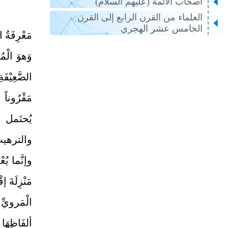
أصحاب الأئمة (عليهم السلام)
العلماء من القرن الرابع إلى القرن
الخامس عشر الهجري
مَعْرِفَةُ ال
وَهوَ الْمُ
والترهيبِ، 
ألفَاظِهَا وم