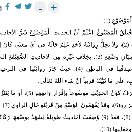
+
-
ْمَوْضُوْعِ (1):
خْتَلَقُ الْمَصْنُوعُ. اعْلَمْ أنَّ الحديثَ الْمَوْضُوْعَ شَرُّ الأحادي
الضَّعِيْفَةِ (2)، ولاَ تَحِلُّ رِوَايَتُهُ لأحَدٍ عَلِمَ حَالَهُ في أيِّ معنًى كَانَ إ
مَقْرُوناً ببيَانِ وَضْعِهِ (3)، بخِلاَفِ غَيْرِه مِنَ الأحاديثِ الضَّعِيْفَةِ ا
يُحتَمل صِدقُها في الباطِنِ (4)، حيثُ جَازَ روَايَتُها في الترغ
عَلَى مَا نُبَيِّنُهُ قريباً إنْ شَاءَ اللهُ تَعَالَى.
وإنَّما يُعْرَفُ كَوْنُ الحدِيْثِ مَوضُوعاً بإقْرَارِ وَاضِعِهِ (5)، أو مَا ي
مَنْزِلَةَ إقْرَارِهِ(6)، وقدْ يَفْهَمُونَ الوَ
الْمَرويِّ (8)، فقدْ (9) وُضِعَتْ أحَاديثُ طويلَةٌ يَشْهَدُ بوضْعِهَا رَكَاكَ
َعَانِيها (10).