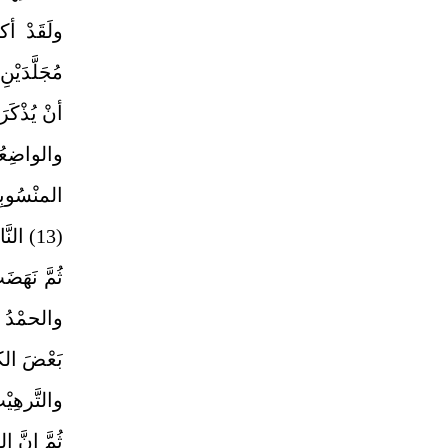
ولَقَدْ 
أنْ يُذْكَر
المنْسُوبِ
(13) النَّاسُ موضُوعَاتِهِم ثِقَةً منْهُم بِهِمْ ورُكُوناً إليهِم (14).
والتَّرهِيْبِ 