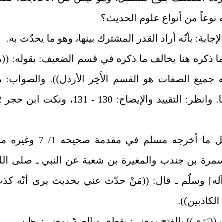
نوعاً من أنواع علوم الحديث؟
إجابة: بأنّه أراد القدر المشترك بينها، وهو ما يحدّث به.
ما ذكره هنا يخالف ما ذكره في قسم الضعيف: بقوله: ((م
 جميع الصفات هو القسم الأَخِر الأرذل)). والصواب: م
(3) بدليل ما أخرجه مسلم في مقدمة صحيحه 1/ 7 و
رة بن جندب والمغيرة بن شعبة عن النبي ـ صلى الل
له] وسلّم ـ قال: ((مَنْ حدّث عني بحديث يرى أنّه كذ
الكاذبين)).
 ((يَرَى)) بالفتح بمعنى: يقطع، وبالضمّ بمعنى: يظن.