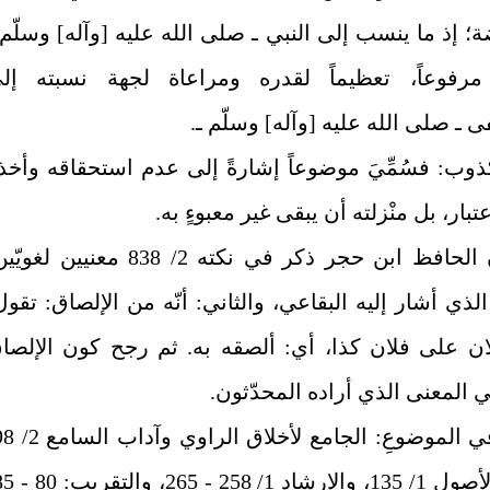
ة؛ إذ ما ينسب إلى النبي
ـ صلى الله عليه [وآله] وسلّم 
رفوعاً، تعظيماً لقدره ومراعاة لجهة نسبته إل
ـ صلى الله عليه [وآله] وسلّم ـ.
كذوب: فسُمِّيَ موضوعاً إشارةً إلى عدم استحقاقه وأخذ
تبار، بل منْزلته أن يبقى غير معبوءٍ به.
على أنّ الحافظ ابن حجر ذكر في نكته 2/ 838 معنيين لغو
لذي أشار إليه البقاعي، والثاني: أنّه من الإلصاق: تقول
ن على فلان كذا، أي: ألصقه به. ثم رجح كون الإلصا
المعنى الذي أراده المحدّثون.