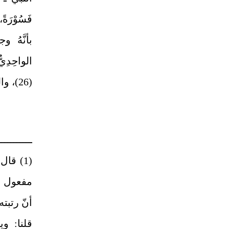
بأنَّهُ وج
الواحِدِيُّ
(26)، واللهُ أعلمُ.
ـــــــــــ
مفعول من
أنّ رتبته
قلنا: و