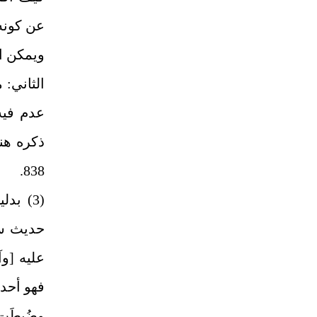
عن كونه 
ويمكن ال
الثاني: 
عدم فيه
838.
حديث سم
عليه [وآ
فهو أحد 
وضُبِطَت