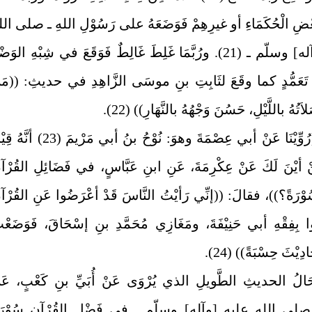
ِبَعْضِ الْحُكَمَاءِ أو غيرِهِمْ فَوَضَعَهُ على رَسُوْلِ اللهِ ـ صلى ال
عليه [وآله] وسلّم ـ (21). ورُبَّمَا غَلِطَ غَالِطٌ فَوَقَعَ في شِبْهِ الوَض
ِ تَعَمُّدٍ كما وقَعَ لثَابِتِ بنِ موسَى الزَّاهِدِ في حديثِ: ((مَن
َتُهُ باللَّيْلِ، حَسُنَ وَجْهُهُ بالنَّهَارِ)) (22).
مِثَالٌ: ((رُوِّيْنَا عَنْ أبي عِصْمَةَ وهوَ: نُوْحُ بنُ أبي مَرْيمَ (23
نْ أيْنَ لَكَ عَنْ عِكْرِمَةَ، عَنِ ابنِ عَبَّاسٍ، في فَضَائِلِ القُرْآ
وْرَةً؟))، فقالَ: ((إنِّي رَأيْتُ النَّاسَ قَدْ أعْرَضُوا عَنِ القُرْآ
وا بِفِقْهِ أبي حَنِيْفَةَ، ومَغَازِي مُحَمَّدِ بنِ إسْحَاقَ، فَوَضَعْ
ِيْثَ حِسْبَةً)) (24).
لُ الحديثِ الطَّويلِ الذي يُرْوَى عَنْ أُبَيِّ بنِ كَعْبٍ، عَن
 صلى الله عليه [وآله] وسلّم ـ في فَضْلِ القُرْآنِ سُوْرَة