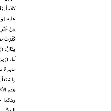
كَلاَماً ل
مِنْ غَيْر
كَثُرَتْ صَلا
لَهُ: ((مِ
سُورَةً سُ
واشْتَغَلُ
هذهِ الأحَاد
وهكذا حَا
النبيِّ ـ