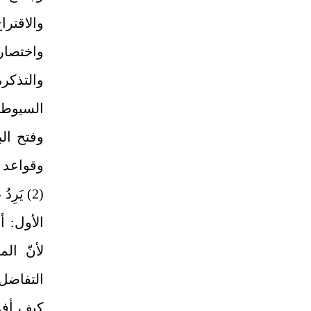
وقواعد ال
(2) يَرِدُ على المصنّف هنا أمران ذكرهما الزركشي 2/ 253 - 254:
الأول: أ
لأنّ الم
التفاضل
كيف أفر