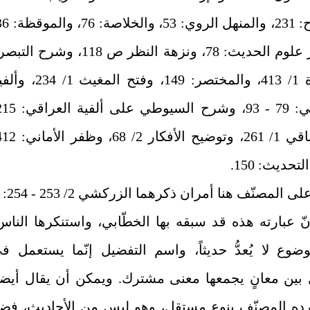
واختصار علوم الحديث: 78، ونزهة النظر ص 118، وشرح ال
والتذكرة 1/ 413، والمختصر: 149، وفتح المغيث 1/ 
تحديث: 150.
نّ عبارته هذه قد سبقه بها الخطّابي، واستنكرها الناس
وضوع لا يُعدُّ حديثاً، واسم التفضيل إنّما يستعمل ف
 بين معانٍ يجمعها معنى مشترك. ويمكن أن يقال أيضاً
ده المصنّف بنوع مستقل، وهو ليس من الأحاديث، فضلا