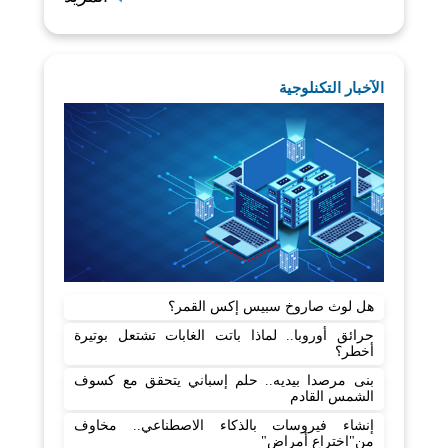
الآخبار التكنلوجية
هل لوث صاروخ سبيس إكس القمر؟
حرائق أوروبا.. لماذا باتت الغابات تشتعل بوتيرة
أخطر؟
بنى مرصدا بيديه.. حلم إسباني يتحقق مع كسوف
الشمس القادم
إنشاء فيروسات بالذكاء الاصطناعي.. مخاوف
من"اختراع أمراض"