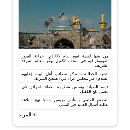
من بينها لقطة تعود لعام 1905م.. خزانة الصور
الفوتوغرافية في متحف الكفيل توثّق معالم المرقد
الشريف
شعبة الخطابة تستذكر مصائب أهل البيت (عليهم
السلام) عبر مجلس عزاء في الصحن الشريف
قسم الصيانة يؤسس منظومة إطفاء للحرائق في
معمل ثلج الكفيل
المجمَع العلمي يستأنف دروس حفظ نهج البلاغة
لطلبة أشبال العميد في المثنى
المزيد