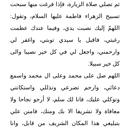
ثم تصلي صلاة الزيارة، فإذا فرغت منها سبحت
تسبيح الزهراء فاطمة عليها ‌السلام، وتقول:
اللهمّ إليك نصبت يدي، وفيما عندك عظمت
رغبتي، فاقبل يا سيدي توبتي، واغفر لي
وارحمني، واجعل لي في كل خير نصيبا والى
كل خير سبيلا
.
اللهم صل على محمد وعلى ال محمد واسمع
دعائي، وارحم تضرعي وتذللي واستكانتي
وتوكلي عليك، فانا لك سلم، لا أرجو نجاحا ولا
معافاة ولا تشريفا الا بك ومنك، فامنن علي
بتبليغي هذا المكان الشريف من قابل، وانا