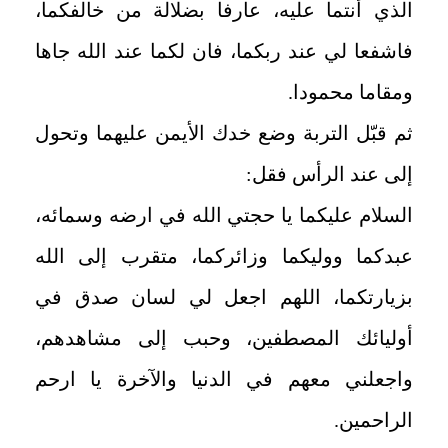
الذي أنتما عليه، عارفا بضلالة من خالفكما،
فاشفعا لي عند ربكما، فان لكما عند الله جاها
ومقاما محمودا
.
ثم قبّل التربة وضع خدك الأيمن عليهما وتحول
إلى عند الرأس فقل:
السلام عليكما يا حجتي الله في ارضه وسمائه،
عبدكما ووليكما وزائركما، متقرب إلى الله
بزيارتكما، اللهم اجعل لي لسان صدق في
أوليائك المصطفين، وحبب إلى مشاهدهم،
واجعلني معهم في الدنيا والآخرة يا ارحم
الراحمين
.