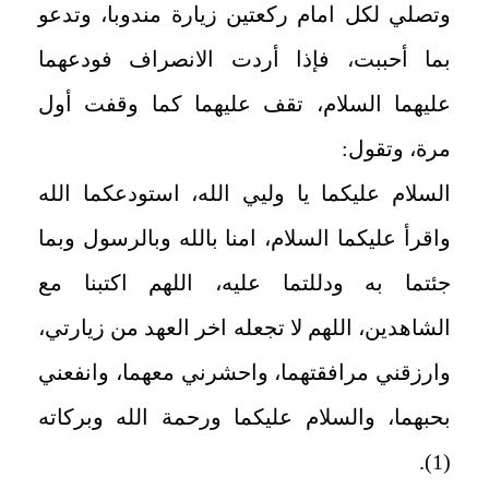
وتصلي لكل امام ركعتين زيارة مندوبا، وتدعو
بما أحببت، فإذا أردت الانصراف فودعهما
عليهما‌ السلام، تقف عليهما كما وقفت أول
مرة، وتقول:
السلام عليكما يا وليي الله، استودعكما الله
واقرأ عليكما السلام، امنا بالله وبالرسول وبما
جئتما به ودللتما عليه، اللهم اكتبنا مع
الشاهدين، اللهم لا تجعله اخر العهد من زيارتي،
وارزقني مرافقتهما، واحشرني معهما، وانفعني
بحبهما، والسلام عليكما ورحمة الله وبركاته
.
(1)