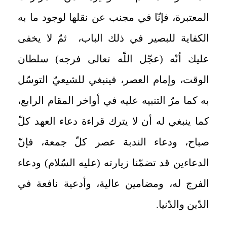
المعتبرة، فإنّا في مجنب عن نقلها لوجود ما به
الكفاية للبصير في ذلك الباب، ثمّ لا يخفى
عليك أنّه (عجّل اللّه تعالى فرجه) سلطان
الوقت، وإمام العصر، فينبغي للشيعيّ التوسّل
به كما مرّ التنبيه عليه في أواخر المقام الرابع،
كما ينبغي له أن لا يترك قراءة دعاء العهد كلّ
صباح، ودعاء الندبة عصر كلّ جمعة، فإنّ
الدعاءين قد تضمّنا زيارته (عليه السّلام) ودعاء
الفرج له، ومضامين عالية، وأدعية نافعة في
الدّين والدّنيا.