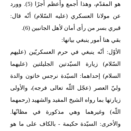
هو المقدّم، وهذا أجمع وأعظم أجرًا (5). وورد
عن مولانا العسكري (عليه السّلام) أنّه قال:
قبري بسر من رأى أمان لأهل الجانبين‏ (6).
بقي هنا أمور ينبغي بيانها:
الأوّل: أنّه ينبغي في حرم العسكريّين (عليهم
السّلام) زيارة السيّدتين الجليلتين (عليهما
السلام) إحداهما: السيّدة نرجس خاتون والدة
وليّ العصر (عجّل اللّه تعالى فرجه)، والأولى
زيارتها بما رواه الشيخ المفيد والشهيد (رحمهما
اللّه) وغيرهما وهي مذكورة في مظانّها.
والأخرى: السيّدة حكيمة - بالكاف على ما هو