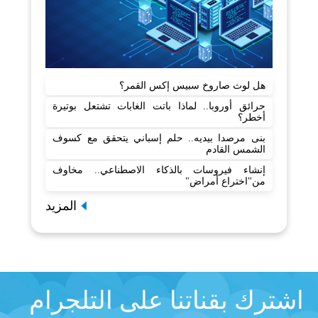
هل لوث صاروخ سبيس إكس القمر؟
حرائق أوروبا.. لماذا باتت الغابات تشتعل بوتيرة
أخطر؟
بنى مرصدا بيديه.. حلم إسباني يتحقق مع كسوف
الشمس القادم
إنشاء فيروسات بالذكاء الاصطناعي.. مخاوف
من"اختراع أمراض"
المزيد
اشترك بقناتنا على التلجرام