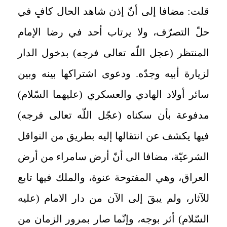
قلت: مضافا إلى أنّ إذن شاهد الحال كافٍ في
حلّ التصرّف، ولا يرتاب أحد في رضا الإمام
المنتظر (عجل اللّه تعالى فرجه) بدخول الدار
لزيارة أبيه وجدّه. ودعوى اشتراكها بينه وبين
سائر أولاد الهادي والعسكري (عليهما السّلام)
مدفوعة بأن سكناه (عجّل اللّه تعالى فرجه)
فيها يكشف عن انتقالها إليه بطريق من النواقل
الشرعيّة، مضافا الى أنّ أرض سامراء من أرض
العراق، وهي المفتوحة عنوة، والملك فيها تابع
للآثار، ولم يبقَ إلى الآن من دار الامام (عليه
السّلام) أثر بوجه، وإنّما صار بمرور الزمان من