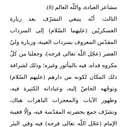
مشاعر العبادة، واللّه العالم‏ (8).
الثالث: أنّه ينبغي التشرّف بعد زيارة
العسكريّين (عليهما السّلام) إلى السرداب
المقدّس المعروف بسرداب الغيبة، وزيارة وليّ
العصر (عجّل اللّه تعالى فرجه)، وجعلنا من كلّ
مكروه فداه، فيه بالمأثور وغيره؛ وذلك لشرافة
ذلك المكان لكونه من دارهم (عليهم السّلام)
وتوجّهه الخاصّ إليه، وعباداته الكثيرة فيه،
وظهور الآيات والمعجزات الباهرات هناك،
وتشرّف جمع بحضرته المقدّسة فيه، وإلّا فغيبة
الإمام (عجّل اللّه تعالى فرجه) فيه وفي البئر