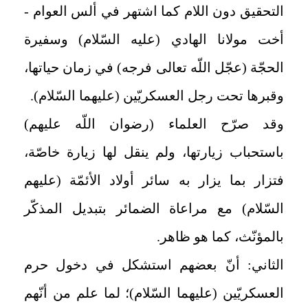
التحقيق دون اللام كما اشتهر في ألس العوام -
أخت مولانا الهادي (عليه السّلام) وسفيرة
الحجّة (عجّل اللّه تعالى فرجه) في زمان حياتها،
وقبرها تحت رجل العسكريّين (عليهما السّلام).
وقد صرّح العلماء (رضوان اللّه عليهم)
باستحباب زيارتها، ولم ينقل لها زيارة خاصّة،
فتزار بما يزار به سائر أولاد الأئمّة (عليهم
السّلام) مع مراعاة الضمائر بتبديل المذكّر
بالمؤنّث، كما هو ظاهر.
الثاني: أنّ بعضهم استشكل في دخول حرم
العسكريّين (عليهما السّلام)؛ لما علم من أنّهم