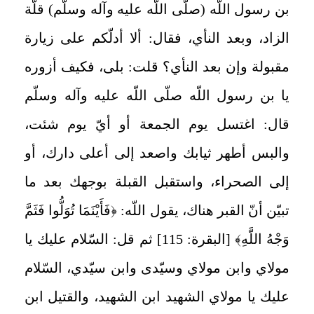
بن رسول اللّه (صلّى اللّه عليه وآله وسلّم) قلّة
الزاد، وبعد النأي، فقال: ألا أدلّكم على زيارة
مقبولة وإن بعد النأي؟ قلت: بلى، فكيف أزوره
يا بن رسول اللّه صلّى اللّه عليه وآله وسلّم
قال: اغتسل يوم الجمعة أو أيّ يوم شئت،
والبس أطهر ثيابك واصعد إلى أعلى دارك، أو
إلى الصحراء، واستقبل القبلة بوجهك بعد ما
تبيّن أنّ القبر هناك، يقول اللّه: ﴿فَأَيْنَمَا تُوَلُّوا فَثَمَّ
وَجْهُ اللَّهِ﴾ [البقرة: 115] ثم قل: السّلام عليك يا
مولاي وابن مولاي وسيّدى وابن سيّدي، السّلام
عليك يا مولاي الشهيد ابن الشهيد، والقتيل ابن