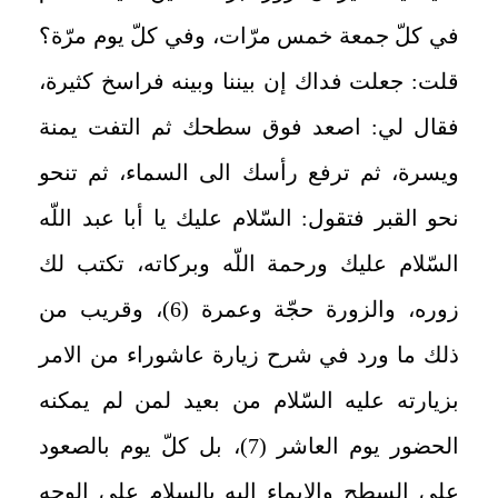
في كلّ جمعة خمس مرّات، وفي كلّ يوم مرّة؟
قلت: جعلت فداك إن بيننا وبينه فراسخ كثيرة،
فقال لي: اصعد فوق سطحك ثم التفت يمنة
ويسرة، ثم ترفع رأسك الى السماء، ثم تنحو
نحو القبر فتقول: السّلام عليك يا أبا عبد اللّه
السّلام عليك ورحمة اللّه وبركاته، تكتب لك
زوره، والزورة حجّة وعمرة (6)، وقريب من
ذلك ما ورد في شرح زيارة عاشوراء من الامر
بزيارته عليه السّلام من بعيد لمن لم يمكنه
الحضور يوم العاشر (7)، بل كلّ يوم بالصعود
على السطح والإيماء إليه بالسلام على الوجه