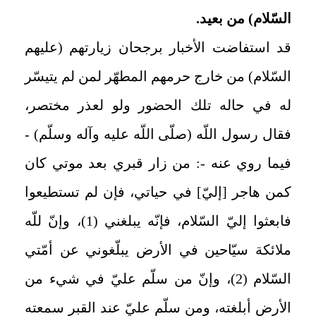
السّلام) من بعيد.
قد استفاضت الأخبار برجحان زيارتهم (عليهم
السّلام) من خارج حرمهم المطهّر لمن لم يتيسّر
له في حاله تلك الحضور ولو لعذر مختصر،
فقال رسول اللّه (صلّى اللّه عليه وآله وسلّم) -
فيما روي عنه -: من زار قبري بعد موتي كان
كمن هاجر [إليّ‏] في حياتي، فإن لم تستطيعوا
فابعثوا إليّ السّلام، فإنّه يبلغني‏ (1)، وإنّ للّه
ملائكة سيّاحين في الأرض يبلّغوني عن أمّتي
السّلام‏ (2)، وإنّ من سلّم عليّ في شيء من
الأرض أبلغته، ومن سلّم عليّ عند القبر سمعته‏