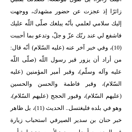
زائرًا إذ عجزت عن حضور مشهدك، ووجهت
إليك سلامي لعلمي بأنّه يبلغك صلّى اللّه عليك
فاشفع لي عند ربّك عزّ و جلّ، وتدعو بما أحببت‏
(10)، وفي خبر آخر عنه (عليه السّلام) أنّه قال:
من أراد أن يزور قبر رسول اللّه (صلّى اللّه
عليه وآله وسلّم)، وقبر أمير المؤمنين (عليه
السّلام)، وقبر فاطمة والحسن والحسين
(عليهم السّلام)، وقبور الحجج (عليهم السّلام)،
وهو في بلده فليغتسل.. الحديث‏ (11)، بل ظاهر
خبر حنان بن سدير الصيرفي استحباب زيارة
غير المعصوم أيضا من بعيد لأمره بعد زيارة أبي