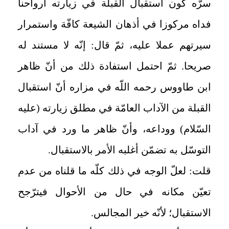
سرّه كون استقبال القبلة في زيارته أرواحنا
فداه مركوزا في أذهان الشيعة كافّة واستمرار
سيرتهم عملا عليه، ثمّ قال: إنّه لا مستند له
صريحا. ثمّ احتمل استفادة ذلك من أنّ ظاهر
ابن طاووس رحمه اللّه في مزاره أنّ استقبال
القبلة من الآداب العامّة في مطلق زيارته (عليه
السّلام) ووداعه، وأنّ ظاهر ما ورد في آداب
التوسّل به تضمّن أغلبه الأمر بالاستقبال.
قلت: لعلّ الوجه في ذلك كلّه ما قلناه من عدم
تعيّن مكانه في حال من الأحوال فيترّجح
الاستقبال؛ لأنّه خير المجالس.