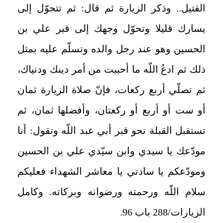
القتيل.. وذكر الزيارة ثم قال: ثم تتحوّل إلى
يسارك قليلا وتحوّل وجهك إلى قبر علي بن
الحسين وهو عند رجل والده وتسلّم عليه بمثل
ذلك ثم ادعُ اللّه ما أحببت من أمر دينك ودنياك،
ثم تصلّي أربع ركعات، فإنّ صلاة الزيارة ثمان
أو ست أو أربع أو ركعتان، وأفضلها ثمان، ثم
تستقبل القبلة نحو قبر أبي عبد اللّه وتقول: أنا
مودّعك يا سيدي وابن سيّدي علي بن الحسين
ومودّعكم يا سادتي يا معاشر الشهداء فعليكم
سلام اللّه ورحمته ورضوانه وبركاته. وكامل
الزيارات/288 باب 96.