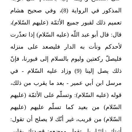
المذكور في الرواية (8)، وفي صحيح هشام
تعميم ذلك لقبور جميع الأئمّة (عليهم السّلام)،
قال: قال أبو عبد اللّه (عليه السّلام) إذا تعذّرت
لأحدكم ونأت به الدار فليصعد على منزله
فليصلّ ركعتين وليوم بالسلام إلى قبورنا، فإنّ
ذلك يصل إلينا (9) وزاد عليه السّلام - في
مرسل ابن أبي عمير - بعد ما يقرب من ذلك،
قوله (عليه السّلام): وتسلّم على الأئمّة (عليهم
السّلام) من بعيد كما تسلّم عليهم (عليهم
السّلام) من قريب، غير أنّك لا يصلح أن تقول:
أتيتك زائرًا، بل تقول موضعه: قصدتك بقلبي