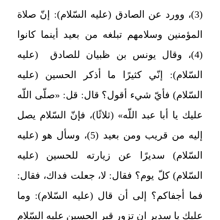
(3)، وورد عن الصادق (عليه السّلام): إنّ صلاة
المؤمنين وسلامهم تبلغه من بعيد أينما كانوا
(4)، وقال يونس بن ظبيان للصادق (عليه
السّلام): إنّي كثيرًا ما أذكر الحسين (عليه
السّلام) فأيّ شيء أقول؟ قال: قل: «صلّى اللّه
عليك يا أبا عبد اللّه» (ثلاثًا)، فإنّ السّلام يصل
إليه من قريب ومن بعيد (5)، وسأل هو (عليه
السّلام) سديرًا عن زيارته للحسين (عليه
السّلام) كلّ يوم؟ فقال: لا، جعلت فداك، فقال:
فما أجفاكم؟ إلى أن قال (عليه السّلام): وما
عليك يا سدير ان تزور قبر الحسين عليه السّلام