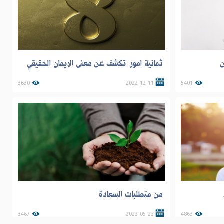
ن
ثمانية امور تكشف عن معنى الايمان الحقيقي
3630
2022-12-11
5401
من متطلبات السعادة
3467
2022-05-22
4863