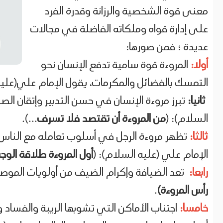
معنى قوة الشخصية والرزانة وقدرة الفرد
على إدارة قواه وملكاته الفاضلة في مجالات
عديدة ؛ فمن صورها:
أولا:
المروءة قوة سامية تدفع الإنسان نحو
التمسك بالفضائل والمكرمات، يقول الإمام علي(علي
ثانيا:
تبرز مروءة الإنسان في حسن التدبير وإتقان الصن
السلام): (
من المروءة أن تقتصد فلا تسرف
...).
ثالثا:
تظهر مروءة الرجل في أسلوب تعامله مع الناس
الإمام علي (عليه السلام): (
أول المروءة طلاقة الوجه
رابعا:
تعد الضيافة وإكرام الضيف من أولويات الموصو
رأس المروءة)
.
خامسا:
اجتناب الأماكن التي تشوبها الريبة والفساد وا