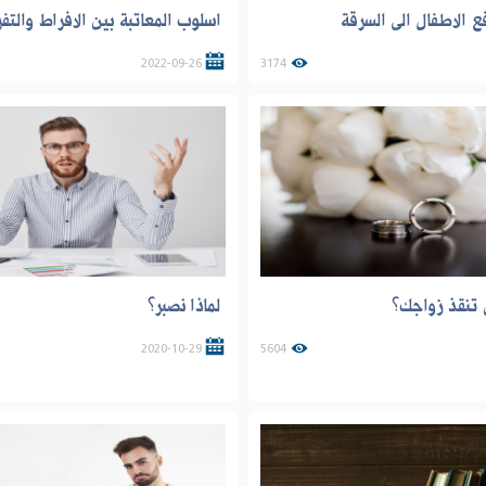
 الاطفال الى السرقة
اسلوب المعاتبة بين الافراط والتف
2022-09-26
3174
تنقذ زواجك؟
لماذا نصبر؟
2020-10-29
5604