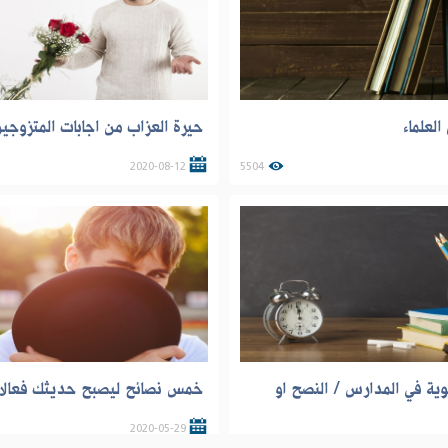
العلماء
حيرة العزاب من اجابات المتزوجي
2020-08-12
5504
بوية في المدارس / النصح او
خمس نصائح ليصبح حديثك فعالا
2020-05-29