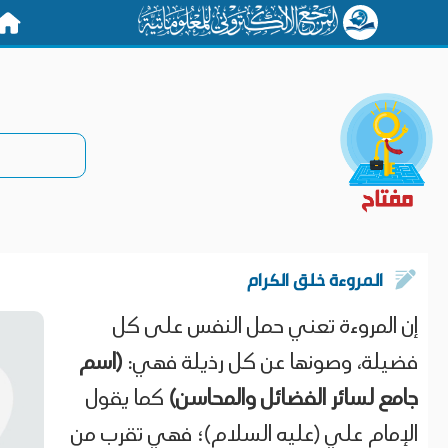
الرئيس
المروءة خلق الكرام
إن المروءة تعني حمل النفس على كل
فضيلة، وصونها عن كل رذيلة فهي:
(اسم
جامع لسائر الفضائل والمحاسن
)
كما يقول
الإمام علي (عليه السلام)؛ فهي تقرب من