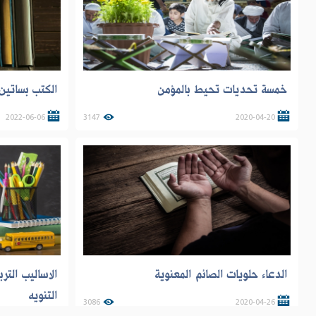
خمسة تحديات تحيط بالمؤمن
الكتب بساتين 
2022-06-06
3147
2020-04-20
الدعاء حلويات الصائم المعنوية
الاساليب التر
التنويه
3086
2020-04-26