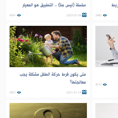
ريط
سلسلة (ليس منا) .. التطبيق هو المعيار
4041
2020-07-09
3483
متى يكون فرط حركة الطفل مشكلة يجب
معالجتها؟
4713
6051
2021-01-14