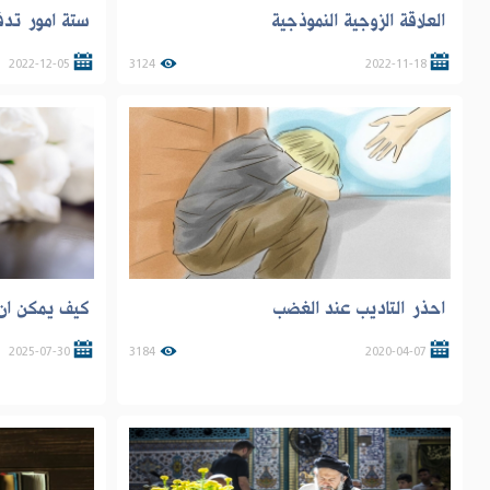
العلاقة الزوجية النموذجية
ستة امور تدفع
2022-12-05
3124
2022-11-18
احذر التاديب عند الغضب
كيف يمكن ان 
2025-07-30
3184
2020-04-07