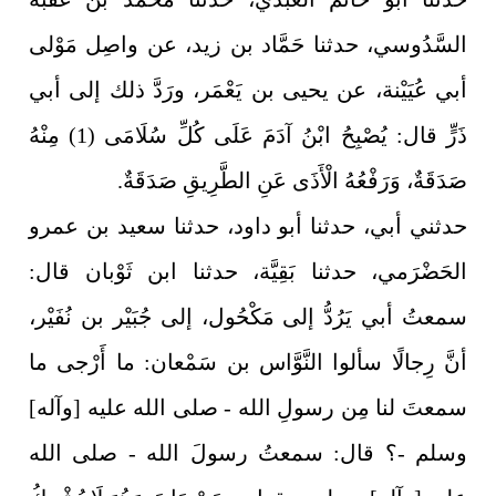
السَّدُوسي، حدثنا حَمَّاد بن زيد، عن واصِل مَوْلى
أبي عُيَيْنة، عن يحيى بن يَعْمَر، ورَدَّ ذلك إلى أبي
ذَرٍّ قال: يُصْبِحُ ابْنُ آدَمَ عَلَى كُلِّ سُلَامَى (1) مِنْهُ
صَدَقَةٌ، وَرَفْعُهُ الْأَذَى عَنِ الطَّرِيقِ صَدَقَةٌ.
حدثني أبي، حدثنا أبو داود، حدثنا سعيد بن عمرو
الحَضْرَمي، حدثنا بَقِيَّة، حدثنا ابن ثَوْبان قال:
سمعتُ أبي يَرُدُّ إلى مَكْحُول، إلى جُبَيْر بن نُفَيْر،
أنَّ رِجالًا سألوا النَّوَّاس بن سَمْعان: ما أَرْجى ما
سمعتَ لنا مِن رسولِ الله - صلى الله عليه [وآله]
وسلم -؟ قال: سمعتُ رسولَ الله - صلى الله