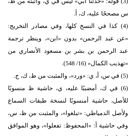
(3) قوله: «حدثنا أبي» ليس في ي، وأثبته من ظ،
س مصححًا عليه، ك، أ.
(4) كذا في النسخ كلها، وفي مصادر التخريج:
«عن عبد الرحمن» بدون «ابن»، وينظر ترجمة
عبد الرحمن بن بشر بن مسعود الأنصاري من
«تهذيب الكمال» (16/ 548).
(5) في س، أ، ي: «ورد»، والمثبت من ظ، ك، ج.
(6) في ك، أمضببًا عليه، ي، حاشية ظ منسوبًا
للأصل، حاشية أمنسوبًا لنسخة طبقات السماع
ولأصل الدمياطي: «تبلغوا»، والمثبت من ظ، س،
وفي حاشية أ: «المحفوظ: تفعلوا»، وهو الموافق