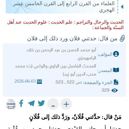
العلماء من القرن الرابع إلى القرن الخامس عشر
الهجري
الحديث والرجال والتراجم :
علم الحديث :
علوم الحديث عند أهل
السنّة والجماعة :
من قال: حدثني فلان ورد ذلك إلى فلان
أبو محمد الحسن بن عبد الرحمن بن خلاد
المؤلف:
الرامهرمزي
المحدث الفاصل بين الراوي والواعي (ت: محمد
المصدر:
محب الدين أبو زيد)
2026-06-03
ص 522 ــ 523
الجزء والصفحة:
329
+
-
مَنْ قال: حدَّثني فُلَانٌ، ورَدَّ ذلك إلى فُلَانٍ
حدثنا أبو حاتم العَبْدي، حدثنا محمد بن عُقْبة