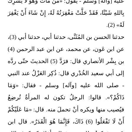
عليه [وآله] وسلم - يقول: «مَنْ مَاتَ وَهُوَ لَا يُشْرِكُ
بِاللهِ شَيْئًا، فَقَدْ حَلَّتْ مَغْفِرَتُهُ لَهُ، إِنْ شَاءَ أَنْ يَغْفِرَ
لَهُ» (2).
حدثنا الحسن بن المُثَنَّى، حدثنا أبي، حدثنا أبي (3)،
عن ابن عَون، عن محمد، عن ابن عبد الرحمن (4)
بن بِشْر الأنصاري قال: فرَدَّ (5) الحديثَ حتّى ردَّه
إلى أبي سعيد الخُدْري قال: ذُكِر العَزْلُ عند النبي
- صلى الله عليه [وآله] وسلم - فقال: «وَمَا
ذَاكُمْ؟». قالوا: الرجلُ تكون له المرأةُ تُرضِعُ
فيُصيب منها ويكره أنْ تحملَ منه. قال: «مَا عَلَيْكُمْ
أَنْ لَا تَفْعَلُوا (6) ذَاكَ، فَإِنَّمَا هُوَ الْقَدَرُ». قال ابن