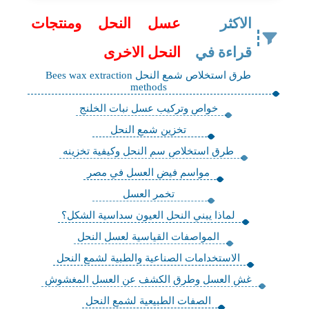
الاكثر
عسل النحل ومنتجات
قراءة في
النحل الاخرى
طرق استخلاص شمع النحل Bees wax extraction
methods
خواص وتركيب عسل نبات الخلنج
تخزين شمع النحل
طرق استخلاص سم النحل وكيفية تخزينه
مواسم فيض العسل في مصر
تخمر العسل
لماذا يبني النحل العيون سداسية الشكل؟
المواصفات القياسية لعسل النحل
الاستخدامات الصناعية والطبية لشمع النحل
غش العسل وطرق الكشف عن العسل المغشوش
الصفات الطبيعية لشمع النحل