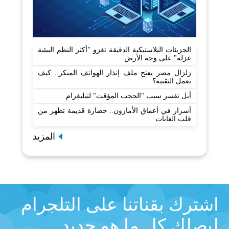
الجزيئات البلاستيكية الدقيقة تغزو "أكثر النظم البيئية
عزلة" على وجه الأرض
زلزال مصر يفتح ملف إنذار الهواتف المبكر.. كيف
تعمل التقنية؟
أبل تفسر سبب "الحجب المؤقت" لتيليغرام
أسرار في أعماق الأمازون.. حضارة قديمة تظهر من
قلب الغابات
المزيد
اشترك بقناتنا على التلجرام
ليصلك كل ما هو جديد