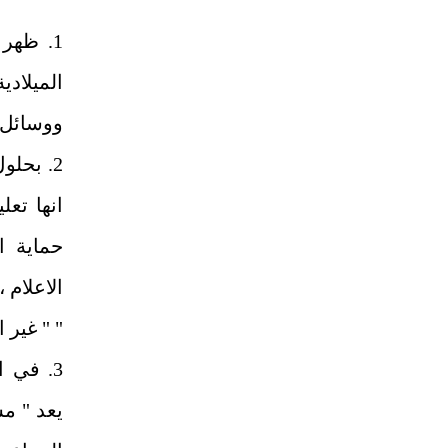
1. ظهر
الميلادي
ووسائل ا
2. بحلو
انها تعل
حماية ا
الاعلام 
" " غير 
3. في 
يعد " م