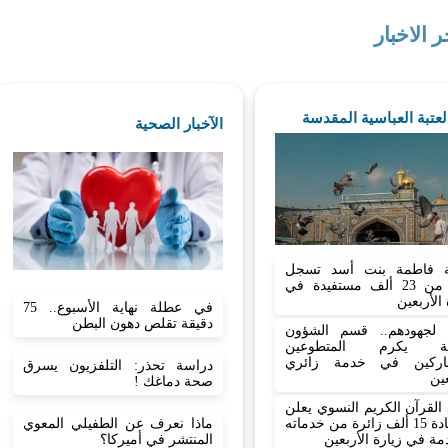
ر الاخبار
العتبة العباسية المقدسة
الآخبار الصحية
 فاطمة بنت أسد تسجل
أكثر من 23 ألف مستفيدة في
 الأربعين
في عطلة نهاية الأسبوع.. 75
دقيقة تقلص دهون البطن
نا لجهودهم.. قسم الشؤون
نية يكرم المتطوعين
اركين في خدمة زائري
دراسة تحذر: التلفزيون يسرق
عين
صحة دماغك !
القرآن الكريم النسوي يعلن
ماذا نعرف عن الطفيلي المعوي
استفادة 15 ألف زائرة من خدماته
المنتشر في أميركا؟
مة في زيارة الأربعين