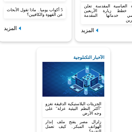
بة العباسية المقدسة تعلن
5 أكواب يوميا.. ماذا تقول الأبحاث
 خطط زيارة الأربعين
عن القهوة والكافيين؟
صي خدماتها المقدمة
رين
المزيد
المزيد
الآخبار التكنلوجية
الجزيئات البلاستيكية الدقيقة تغزو
"أكثر النظم البيئية عزلة" على
وجه الأرض
زلزال مصر يفتح ملف إنذار
الهواتف المبكر.. كيف تعمل
التقنية؟