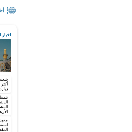
اخ
اخبار 
شعبة
زيارة
تثمي
الدي
المش
الأرب
معهد 
المقد