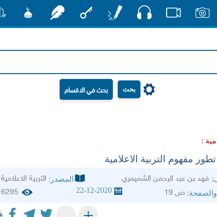
صوت
صور
فيديو
أقلام
مفتاح
رشفات
مشكاة
منش
بحث
مية :
طور مفهوم التربية الاعلامية
فهد بن عبد الرحمن الشميمري
التربية الاعلامية
ف:
المصدر:
22-12-2020
6295
ص 19
والصفحة:
+
-