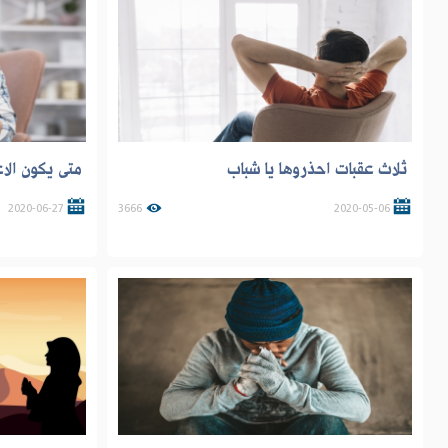
ثلاث عقبات احذروها يا شباب
متى يكون الا
2020-06-27
3666
2020-05-06