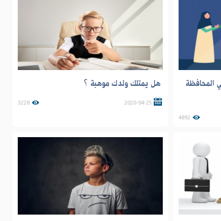
ي المحافظة
هل يمتلك ولدك موهبة ؟
3228
2020-04-25
4892