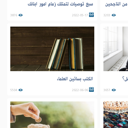
من الناجحين
سبع توصيات لتمتلك زمام امور ابنائك
3876
2022-05-17
3203
ل؟
الكتب بساتين العلماء
5504
2022-06-06
3657