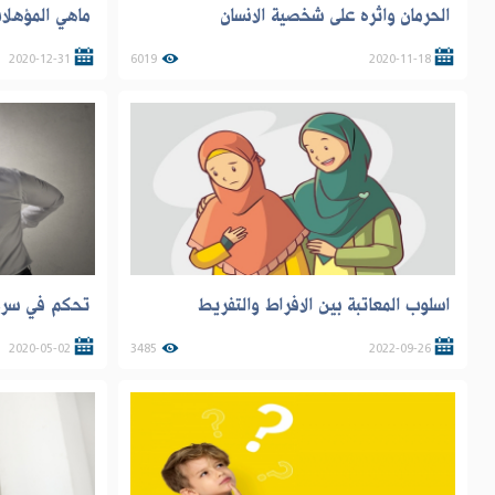
الحرمان واثره على شخصية الانسان
ماهي المؤهلات
2020-12-31
6019
2020-11-18
اسلوب المعاتبة بين الافراط والتفريط
تحكم في سرعة
2020-05-02
3485
2022-09-26