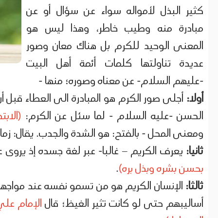
كثير البذل لأمواله سواء عن سؤال أو عن
مبادرة منه وطيب خاطر، وهذا ليس هو
المعنى الوحيد للكرم بل هناك معان وصور
عديدة تناولتها كلمات أئمة أهل البيت
-عليهم السلام- عن معناه وصوره؛ منها -
أولا:
أجلى صور الكرم هو المبادرة الى العطاء قبل أن
الحسن -عليه السلام - لما سئل عن الكرم:
(الاب
ومعنى المحل - بالفتح: هو الشدة والجدب. يقال: زم
ثانيا:
يعرف الكريم – غالبا- عبر لغة جسده إذ يروى 
بحسن بشره وبذل بره)
.
ثالثا:
الإنسان الكريم هو من تسمو نفسه عند مواجهة 
أساليبهم حتى لو كانت تثير الغيظ؛ قال
الإمام علي