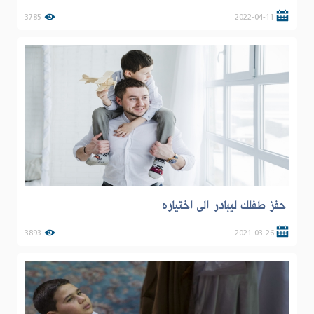
3785
2022-04-11
حفز طفلك ليبادر الى اختياره
3893
2021-03-26