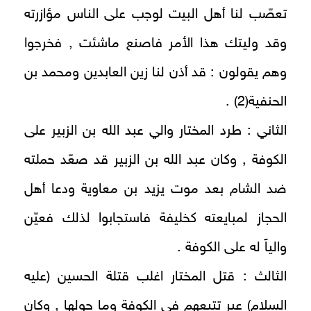
تعصّب لنا أهل البيت لوجب على الناس مؤازرته
وقد وليتك هذا الأمر فاصنع ماشئت , فخرجوا
وهم يقولون : قد أذن لنا زين العابدين ومحمد بن
الحنفية(2) .
الثاني : طرد المختار والي عبد الله بن الزبير على
الكوفة , وكان عبد الله بن الزبير قد صعّد حملته
ضد الشام بعد موت يزيد بن معاوية ودعا أهل
الحجاز لمبايعته كخليفة فاستجابوا لذلك فعيّن
والياً له على الكوفة .
الثالث : قتل المختار اغلب قتلة الحسين (عليه
السلام) عبر تتبعهم في الكوفة وما حولها , وكان