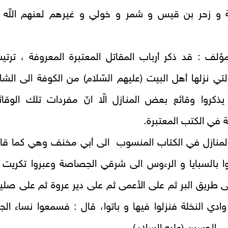
ة و زحر بن قيس و شمر و خولي و غيرهم لعنهم اللّه 
ؤلف : قد ذكر أرباب المقاتل المعتبرة المعروفة ، ترتي
التي نزلها أهل البيت (عليهم السّلام) من الكوفة الى الشا
ذكروا وقائع بعض المنازل الّا انّ مفردات تلك الوقائ
في الكتب المعتبرة.
لمنازل في الكتاب المنسوب‏ الى أبي مخنف وهي كما قا
ا بالسبايا و الرءوس الى شرقي الجصاصة وعبروا تكريت 
ى طريق البر ثم على الأعمى ثم على دير عروة ثم على صليت
ادي النخلة فنزلوا فيها و باتوا، قال : فسمعوا نساء الج