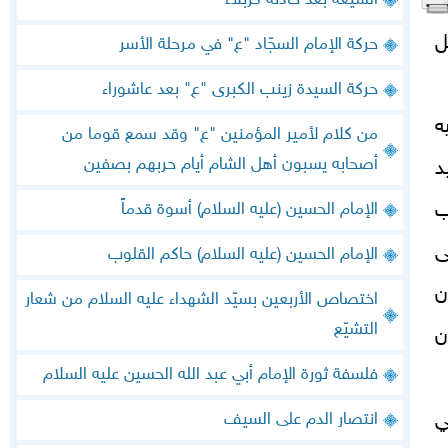
الشّيعة بعد حادثة كربلاء
ل
حركة الإمام السجّاد "ع" في مرحلة الأسر
حركة السيدة زينب الكبرى "ع" بعد عاشوراء
ه
من كلام لأمير المؤمنين "ع" وقد سمع قوما من
أصحابه يسبون أهل الشام أيام حربهم بصفين
د
ب
الإمام الحسين (عليه السلام) أسوة قدماً
ى
الإمام الحسين (عليه السلام) حاكم القلوب
ن
اختصاص الأربعين بسيّد الشهداء عليه السلام من شعار
التشيّع‏
ن
فلسفة ثورة الإمام أبي عبد الله الحسين عليه السلام‏
ي
انتصار الدم على السيف