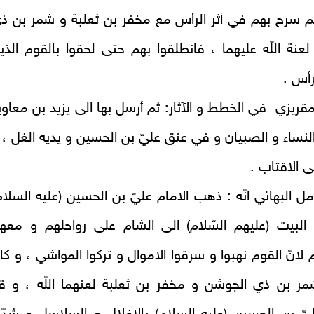
م سرح بهم في أثر الرأس مع مخفر بن ثعلبة و شمر بن ذ
عنة اللّه عليهما ، فانطلقوا بهم حتى لحقوا بالقوم الذي
أس‏ .
قريزي‏ في الخطط و الآثار: ثم أرسل بها الى يزيد بن معاوي
لنساء و الصبيان و في عنق عليّ بن الحسين و يديه الغل ، 
 الاقتاب‏ .
 البهائي انّه : ذهب الامام عليّ بن الحسين (عليه السلام
البيت (عليهم السّلام) الى الشام على رواحلهم و معه
لانّ القوم نهبوا و سرقوا الاموال و تركوا المواشي ، و كا
مر بن ذي الجوشن و مخفر بن ثعلبة لعنهما اللّه ، و ق