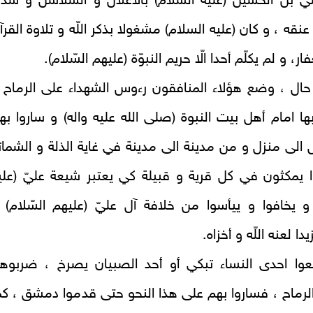
يّ بن الحسين (عليه السلام) بالاغلال و السلاسل و شدّو
عنقه ، و كان (عليه السلام) مشغولا بذكر اللّه و تلاوة القرآ
ار، و لم يكلّم أحدا الّا حريم النبوّة (عليهم السّلام).
حال ، وضع هؤلاء المنافقون رءوس الشهداء على الرماح 
ها امام أهل بيت النبوة (صلى الله عليه واله) و ساروا به
الى منزل و من مدينة الى مدينة في غاية الذلة و الشمات
ا يمكثون في كل قرية و قبيلة كي يعتبر شيعة عليّ (علي
و يخافوا و ييأسوا من خلافة آل عليّ (عليهم السّلام) 
يدا لعنه اللّه و أخزاه.
عوا احدى النساء تبكي أو أحد الصبيان يصرخ ، ضربوه
رماح ، فساروا بهم على هذا النحو حتى قدموا دمشق ، كم