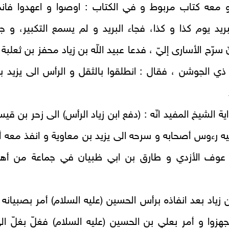
 معه كتاب مربوط و في الكتاب : اوصوا و اعهدوا فانم
بريد يوم كذا و كذا، فجاء البريد و لم يسمع التكبير، و جا
 سرّح الأسارى إليّ ، فدعا عبيد اللّه بن زياد محفز بن ثعلبة 
ي الجوشن ، فقال : انطلقوا بالثقل و الرأس الى يزيد ب
ة الشيخ المفيد انّه : (دفع ابن زياد الرأس) الى زحر بن قي
يه رءوس أصحابه و سرحه الى يزيد بن معاوية و انفذ معه أب
 عوف الأزدي و طارق بن ابي‏ ظبيان في جماعة من أه
بن زياد بعد انفاذه برأس الحسين (عليه السلام) أمر بصبيانه 
هزوا و أمر بعلي بن الحسين (عليه السلام) فغلّ بغلّ ال