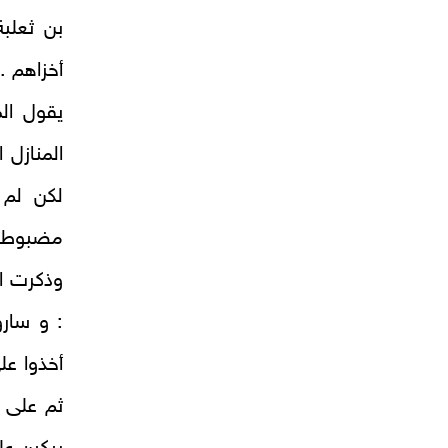
بن ثعلب
أخزاهم‏ .
يقول الم
المنازل 
لكن لم ي
مضبوطة 
وذكرت ا
: و سارو
أخذوا عل
ثم على و