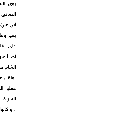
روى الس
الصادق (
أبي عليّ
بغير وطا
على بغا
أحدنا عي
الشام هؤ
ونقل عن 
حملوا ا
الشريف 
، و كانو