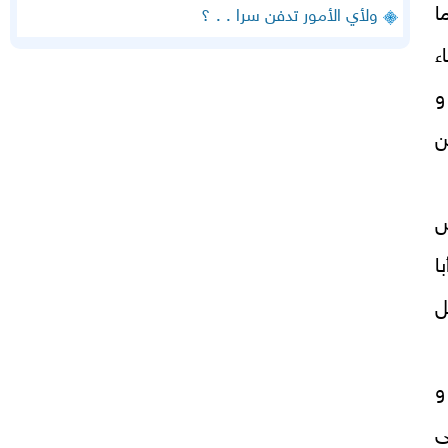
ا
ولأي الأمور تدفن سرا . . ؟
ء
و
ن
س
ا
ل
و
ى