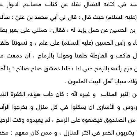
يد في كتابه الاقبال نقلا عن كتاب مصابيح الانوار ع
عليه السلام) حيث قال : قال لي أبي محمد بن عليّ : سأل
 بن الحسين عن حمل يزيد له ، فقال : حملني على بعير يطل
ء و رأس الحسين (عليه السلام) على علم ، و نسوتنا خلف
ل فاكف‏ و الفارطة خلفنا وحولنا بالرماح ، ان دمعت م
ن قرع رأسه بالرمح حتى اذا دخلنا دمشق صاح صائح : يا أه
لاء سبايا أهل البيت الملعون‏ .
التبر المذاب‏ و غيره انّه : كان دأب هؤلاء الكفرة الذي
لرءوس و الأسارى أن يمكثوا في كل منزل و يخرجوا الرأ
من الصندوق فيضعوه على الرمح ، ثم يعيدوه وقت الرحي
ا يشربون الخمر في اكثر المنازل ، و ممن كان معهم : مخف