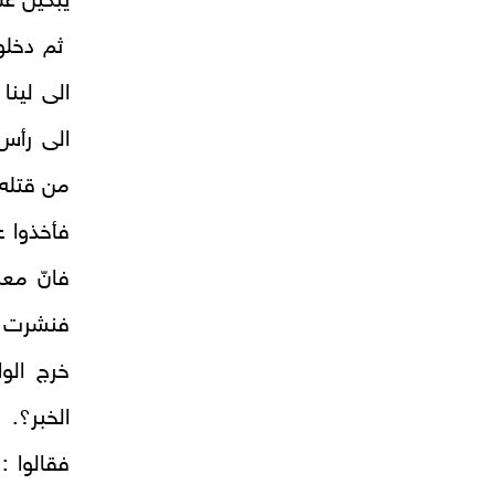
يبكين عل
ثم دخلوا
الى لينا
الى رأس 
من قتله و
فأخذوا ع
فانّ معن
فنشرت ، 
خرج الو
الخبر؟.
فقالوا :