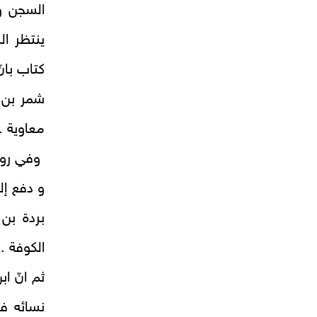
السجن و
ينتظر ال
كتاب بانّ
شمر بن ذ
معاوية .
وفي رواي
و دفع إل
بردة بن
الكوفة .
ثم انّ ا
نسائه فج