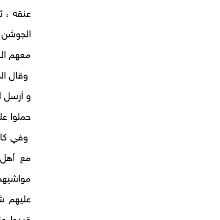
عنقه ، ث
الجوشن ل
معهم الر
وقال الم
و أرسل ا
حملوا على
وفي كامل
مع أهل 
مواشيهم 
عليهم ش