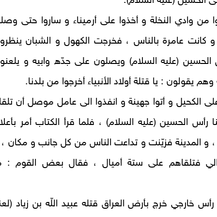
ى الحسين (عليه السلام).
 من وادي النخلة و أخذوا على أرميناء و ساروا حتى وصلو
 و كانت عامرة بالناس ، فخرجت الكهول و الشبان ينظرو
الحسين (عليه السلام) ويصلون على جدّه وابيه و يلعنو
هم يقولون : يا قتلة أولاد الأنبياء أخرجوا من بلدنا.
لى الكحيل و أتوا جهينة و انفذوا الى عامل موصل أن تلقان
ا رأس الحسين (عليه السلام) ، فلما قرأ الكتاب أمر بأعلا
و المدينة فزيّنت و تداعت الناس من كل جانب و مكان ، 
الي فتلقاهم على ستة أميال ، فقال بعض القوم : م
 رأس خارجي خرج بأرض العراق قتله عبيد اللّه بن زياد (لعن