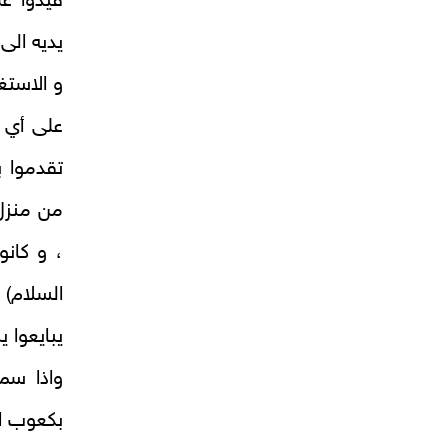
قيدوا عل
يديه الى 
و الاستغف
على أي 
تقدموا ب
من منزل 
، و كانو
السلام) 
يبايعوا يز
واذا سم
بكعوب ال