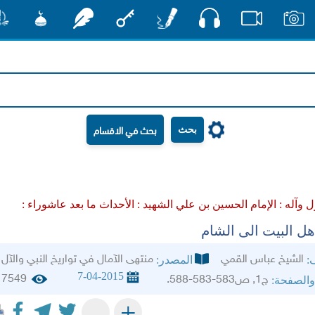
صوت
صور
فيديو
أقلام
مفتاح
رشفات
مشكاة
منش
بحث
 وآله :
الإمام الحسين بن علي الشهيد :
الأحداث ما بعد عاشوراء :
هل البيت الى الشام
الشيخ عباس القمي
منتهى الآمال في تواريخ النبي والآل
ف:
المصدر:
7-04-2015
7549
ج1, ص583-583-588.
والصفحة:
+
-