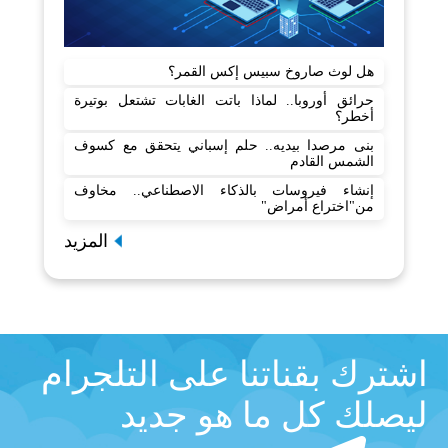
هل لوث صاروخ سبيس إكس القمر؟
حرائق أوروبا.. لماذا باتت الغابات تشتعل بوتيرة
أخطر؟
بنى مرصدا بيديه.. حلم إسباني يتحقق مع كسوف
الشمس القادم
إنشاء فيروسات بالذكاء الاصطناعي.. مخاوف
من"اختراع أمراض"
المزيد
اشترك بقناتنا على التلجرام
ليصلك كل ما هو جديد