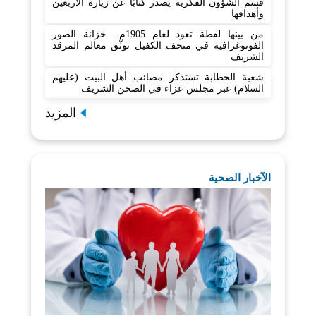
قسم الشؤون الفكرية يصدر كتابًا عن زيارة الأربعين
وأهدافها
من بينها لقطة تعود لعام 1905م.. خزانة الصور
الفوتوغرافية في متحف الكفيل توثّق معالم المرقد
الشريف
شعبة الخطابة تستذكر مصائب أهل البيت (عليهم
السلام) عبر مجلس عزاء في الصحن الشريف
المزيد
الآخبار الصحية