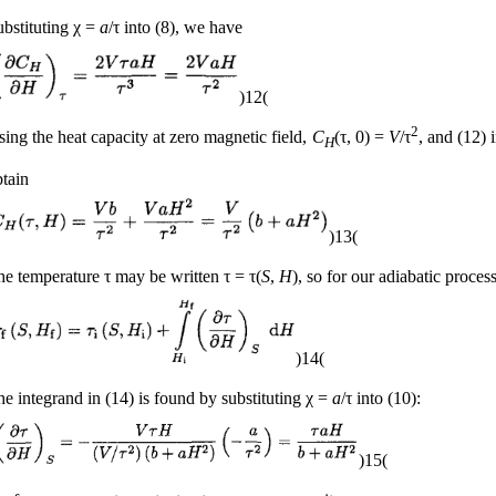
bstituting χ =
a
/τ into (8), we have
(12)
2
ing the heat capacity at zero magnetic field,
C
(τ, 0) =
V
/τ
, and (12) 
H
tain
(13)
e temperature τ may be written τ = τ(
S
,
H
), so for our adiabatic proces
(14)
e integrand in (14) is found by substituting χ =
a
/τ into (10):
(15)