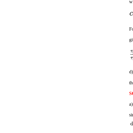
w
Fo
g
d)
S
a)
si