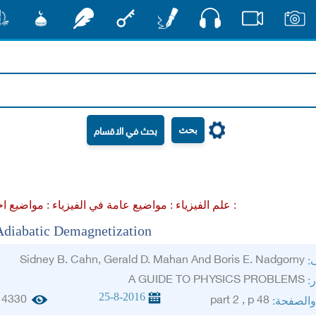
صوت
صور
فيديو
أقلام
مفتاح
رشفات
مشكاة
منش
بحث
مواضيع اخرى :
علم الفيزياء :
مواضيع عامة في الفيزياء :
Adiabatic Demagnetization
Sidney B. Cahn, Gerald D. Mahan And Boris E. Nadgorny
ف:
A GUIDE TO PHYSICS PROBLEMS
ر:
25-8-2016
4330
part 2 , p 48
والصفحة: