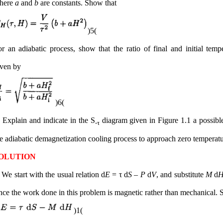
here
a
and
b
are constants. Show that
(5)
r an adiabatic process, show that the ratio of final and initial tempe
iven by
(6)
 Explain and indicate in the S
diagram given in Figure 1.1 a possible
-τ
OLUTION
 We start with the usual relation d
E
= τ d
S
–
P
d
V
, and substitute
M
d
nce the work done in this problem is magnetic rather than mechanical. 
(1)