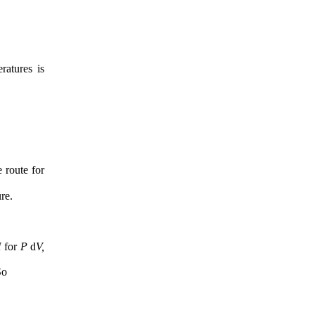
ratures is
 route for
the adiabatic demagnetization cooling process to approach zero temperature.
H
for
P
d
V,
So