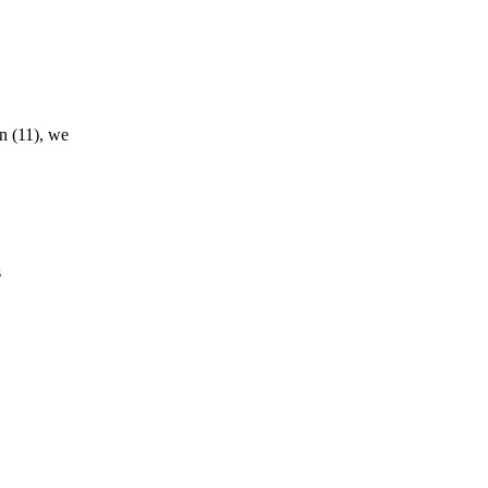
in (11), we
s