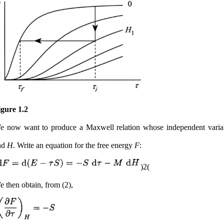
igure 1.2
e now want to produce a Maxwell relation whose independent varia
nd
H.
Write an equation for the free energy
F
:
(2)
We then obtain, from (2),