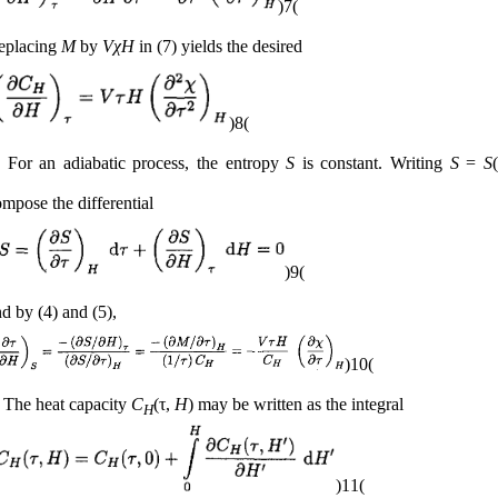
(7)
eplacing
M
by
VχH
in (7) yields the desired
(8)
) For an adiabatic process, the entropy
S
is constant. Writing
S
=
S
mpose the differential
(9)
and by (4) and (5),
(10)
) The heat capacity
C
(τ,
H
) may be written as the integral
H
(11)