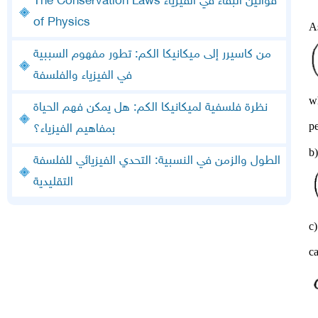
قوانين البقاء في الفيزياء The Conservation Laws
of Physics
A
من كاسيرر إلى ميكانيكا الكم: تطور مفهوم السببية
في الفيزياء والفلسفة
w
نظرة فلسفية لميكانيكا الكم: هل يمكن فهم الحياة
p
بمفاهيم الفيزياء؟
b)
الطول والزمن في النسبية: التحدي الفيزيائي للفلسفة
التقليدية
c
ca