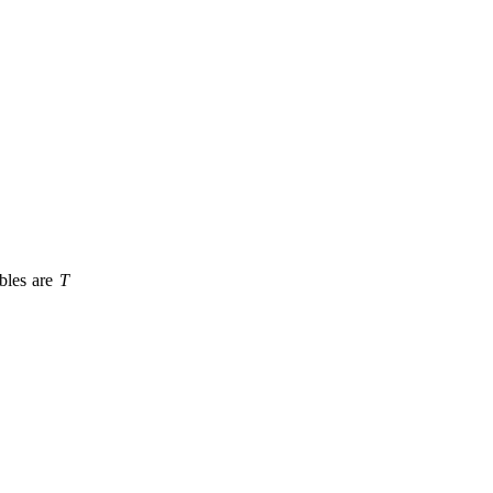
bles are
T