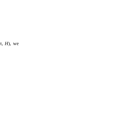
(τ,
H
), we