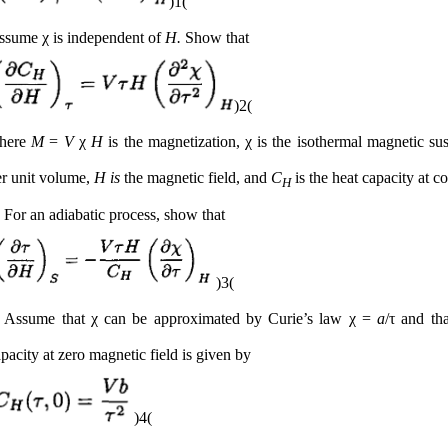
(1)
ssume χ is independent of
H.
Show that
(2)
here
M
=
V
χ
H
is the magnetization, χ is the isothermal magnetic sus
er unit volume,
H is
the magnetic field, and
C
is the heat capacity at c
H
 For an adiabatic process, show that
(3)
) Assume that χ can be approximated by Curie’s law χ =
a
/τ and tha
pacity at zero magnetic field is given by
(4)