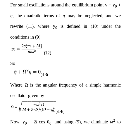
For small oscillations around the equilibrium point y = y
+
0
η
, the quadratic terms of
η
may be neglected, and we
rewrite (11), where y
is defined in (10) under the
0
conditions in (9)
(12)
So
(13)
Where Ω is the angular frequency of a simple harmonic
oscillator given by
(14)
2
Now, y
= 2
l
cos θ
, and using (9), we eliminate ω
to
0
0