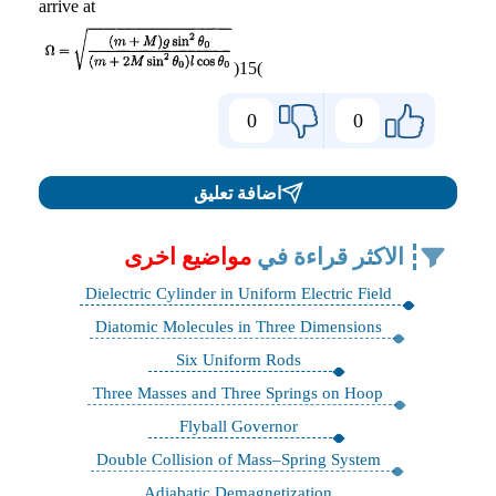
arrive at
(15)
0
0
اضافة تعليق
الاكثر قراءة في
مواضيع اخرى
Dielectric Cylinder in Uniform Electric Field
Diatomic Molecules in Three Dimensions
Six Uniform Rods
Three Masses and Three Springs on Hoop
Flyball Governor
Double Collision of Mass–Spring System
Adiabatic Demagnetization