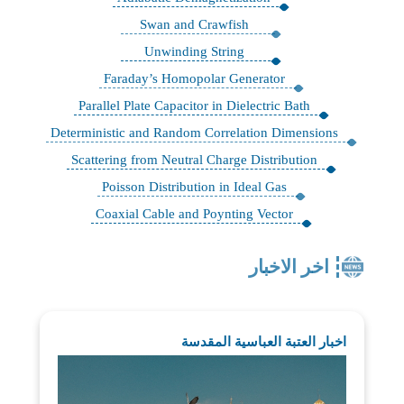
Swan and Crawfish
Unwinding String
Faraday’s Homopolar Generator
Parallel Plate Capacitor in Dielectric Bath
Deterministic and Random Correlation Dimensions
Scattering from Neutral Charge Distribution
Poisson Distribution in Ideal Gas
Coaxial Cable and Poynting Vector
اخر الاخبار
اخبار العتبة العباسية المقدسة