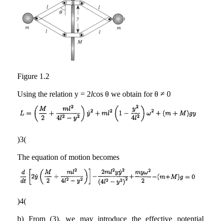
Figure 1.2
Using the relation y = 2
l
cos θ we obtain for θ ≠ 0
(3)
The equation of motion becomes
(4)
b) From (3), we may introduce the effective potential