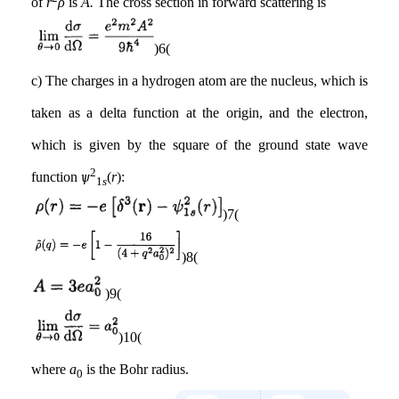
of
r
ρ
is
A.
The cross section in forward scattering is
(6)
c) The charges in a hydrogen atom are the nucleus, which is
taken as a delta function at the origin, and the electron,
which is given by the square of the ground state wave
2
function
ѱ
(
r
):
1
s
(7)
(8)
(9)
(10)
where
a
is the Bohr radius.
0