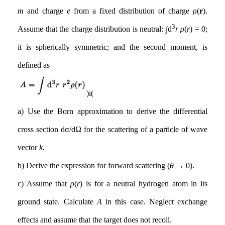
m
and charge
e
from a fixed distribution of charge
ρ
(
r
).
3
Assume that the charge distribution is neutral:
∫
d
r
ρ
(
r
) = 0;
it is spherically symmetric; and the second moment, is
defined as
(i)
a) Use the Born approximation to derive the differential
cross section dσ/dΩ for the scattering of a particle of wave
vector
k.
b) Derive the expression for forward scattering (
θ
→ 0).
c) Assume that
ρ
(
r
) is for a neutral hydrogen atom in its
ground state. Calculate
A
in this case. Neglect exchange
effects and assume that the target does not recoil.