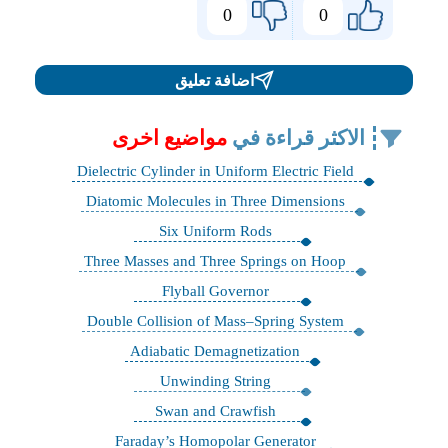
0
0
اضافة تعليق
الاكثر قراءة في
مواضيع اخرى
Dielectric Cylinder in Uniform Electric Field
Diatomic Molecules in Three Dimensions
Six Uniform Rods
Three Masses and Three Springs on Hoop
Flyball Governor
Double Collision of Mass–Spring System
Adiabatic Demagnetization
Unwinding String
Swan and Crawfish
Faraday’s Homopolar Generator