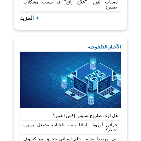
لصقات النوم.. "علاج رائج" قد يسبب مشكلات
خطيرة
المزيد
الآخبار التكنلوجية
هل لوث صاروخ سبيس إكس القمر؟
حرائق أوروبا.. لماذا باتت الغابات تشتعل بوتيرة
أخطر؟
بنى مرصدا بيديه.. حلم إسباني يتحقق مع كسوف