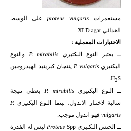
مستعمرات
proteus vulgaris
على الوسط
الغذائي XLD agar
الاختبارات المعملية :
ــ يعتبر النوع البكتيري
P. mirabilis
والنوع
البكتيري
P. vulgaris
ينتجان كبريتيد الهيدروجين
H
S.
2
ــ النوع البكتيري
P. mirabilis
يعطي نتيجة
سالبة لاختبار الاندول، بينما النوع البكتيري
P.
vulgaris
فهو اندول موجب.
ــ الجنس البكتيري
Proteus
Spp ليس له القدرة