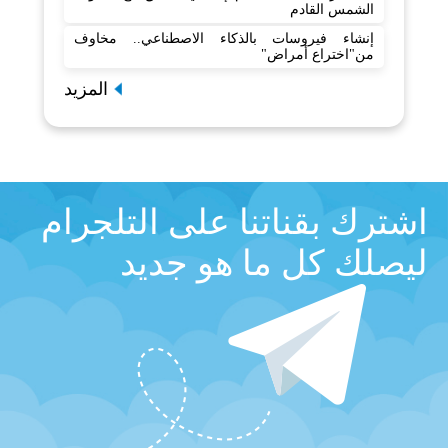
الشمس القادم
إنشاء فيروسات بالذكاء الاصطناعي.. مخاوف
من"اختراع أمراض"
المزيد
اشترك بقناتنا على التلجرام
ليصلك كل ما هو جديد