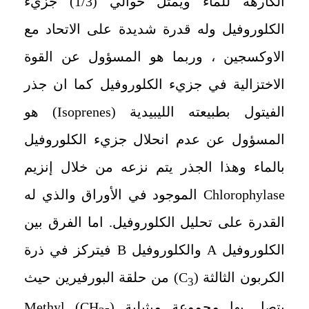
الكارهة للماء ويمثل حوالي (
1/3
) جزيء
الكلوروفيل وله قدرة شديدة على الاتحاد مع
الاوكسجين ، وربما هو المسؤول عن القوة
الاختزالية في جزيء الكلوروفيل كما ان جذر
الفيتول بطبيعته الليبيدية (
Isoprenes
) هو
المسؤول عن عدم انحلال جزيء الكلوروفيل
بالماء وهذا الجذر يتم نزعه من خلال إنزيم
Chlorophylase
الموجود في الأوراق والذي له
القدرة على تحليل الكلوروفيل. اما الفرق بين
الكلوروفيل
A
والكلوروفيل
B
فيتركز في ذرة
الكربون الثالثة (
C
) من حلقة البورفيرين حيث
3
يتصل بها مجموعة ميثيلية
(-CH
) Methyl