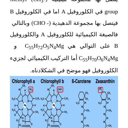
3
group
في الكلوروفيل
A
اما في الكلوروفيل
B
فيتصل بها مجموعة الدهيدية (
- CHO
) وبالتالي
فالصيغة الكيميائية للكلوروفيل
A
والكلوروفيل
B
على التوالي هي
Mg
N
O
H
C
و
55
72
5
4
Mg
N
O
H
C
أما التركيب الكيميائي لجزيء
55
70
6
4
الكلوروفيل فهو موضح في الشكلادناه.