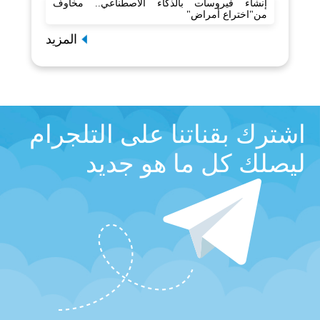
إنشاء فيروسات بالذكاء الاصطناعي.. مخاوف
من"اختراع أمراض"
المزيد
اشترك بقناتنا على التلجرام
ليصلك كل ما هو جديد