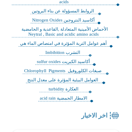
acids
الروابط المسؤولة عن بناء البروتين
أكاسيد النتروجين Nitrogen Oxides
الأحماض الأمينية المتعادلة ,القاعدية و الحامضية
Neytral , Basic and acidic amino acids
أهم عوامل التربة المؤثرة في امتصاص الماء هي
التشرب Imbibition
أكاسيد الكبريت sulfur oxides
صبغات الكلوروفيل Chlorophyll Pigments
العوامل البيئية المؤثرة على معدل النتح
العكارة turbidity
الامطار الحمضية acid rain
اخر الاخبار