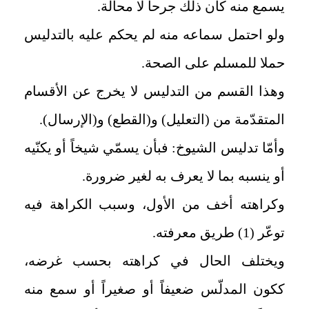
يسمع منه كان ذلك جرحاً لا محالة
.
ولو احتمل سماعه منه لم يحكم عليه بالتدليس
حملا للمسلم على الصحة
.
وهذا القسم من التدليس لا يخرج عن الأقسام
المتقدّمة من (التعليل) و(القطع) و(الإرسال)
.
وأمّا تدليس الشيوخ: فبأن يسمّي شيخاً أو يكنّيه
أو ينسبه بما لا يعرف به لغير ضرورة
.
وكراهته أخف من الأول، وسبب الكراهة فيه
توعّر (1) طريق معرفته
.
ويختلف الحال في كراهته بحسب غرضه،
ككون المدلّس ضعيفاً أو صغيراً أو سمع منه