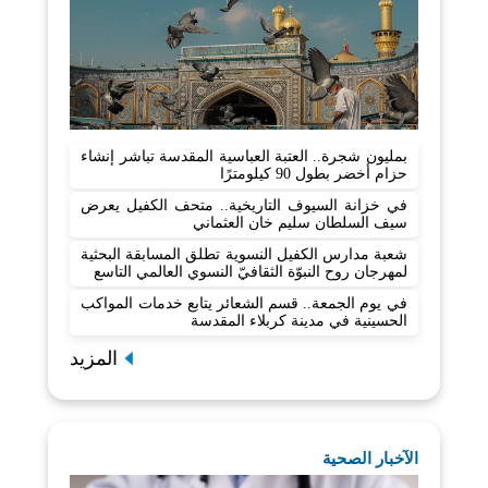
بمليون شجرة.. العتبة العباسية المقدسة تباشر إنشاء
حزام أخضر بطول 90 كيلومترًا
في خزانة السيوف التاريخية.. متحف الكفيل يعرض
سيف السلطان سليم خان العثماني
شعبة مدارس الكفيل النسوية تطلق المسابقة البحثية
لمهرجان روح النبوّة الثقافيّ النسوي العالمي التاسع
في يوم الجمعة.. قسم الشعائر يتابع خدمات المواكب
الحسينية في مدينة كربلاء المقدسة
المزيد
الآخبار الصحية