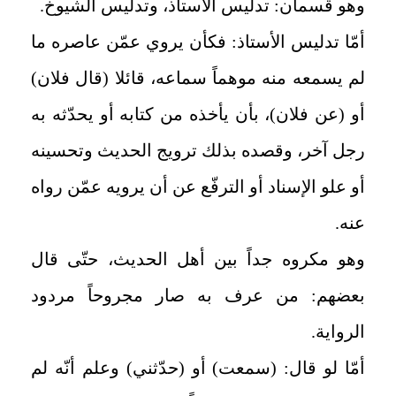
وهو قسمان: تدليس الأستاذ، وتدليس الشيوخ
.
أمّا تدليس الأستاذ: فكأن يروي عمّن عاصره ما
لم يسمعه منه موهماً سماعه، قائلا (قال فلان)
أو (عن فلان)، بأن يأخذه من كتابه أو يحدّثه به
رجل آخر، وقصده بذلك ترويج الحديث وتحسينه
أو علو الإسناد أو الترفّع عن أن يرويه عمّن رواه
عنه
.
وهو مكروه جداً بين أهل الحديث، حتّى قال
بعضهم: من عرف به صار مجروحاً مردود
الرواية
.
أمّا لو قال: (سمعت) أو (حدّثني) وعلم أنّه لم