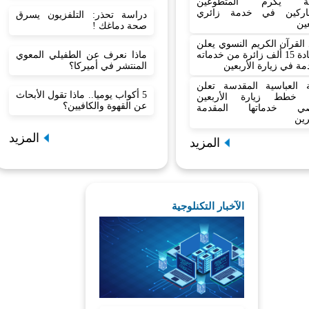
نية يكرم المتطوعين
اركين في خدمة زائري
دراسة تحذر: التلفزيون يسرق
عين
صحة دماغك !
القرآن الكريم النسوي يعلن
ماذا نعرف عن الطفيلي المعوي
استفادة 15 ألف زائرة من خدماته
المنتشر في أميركا؟
مة في زيارة الأربعين
بة العباسية المقدسة تعلن
5 أكواب يوميا.. ماذا تقول الأبحاث
 خطط زيارة الأربعين
عن القهوة والكافيين؟
صي خدماتها المقدمة
رين
المزيد
المزيد
الآخبار التكنلوجية