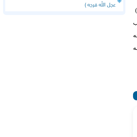
عجل اللّه فرجه )
)
ب
ه
ه