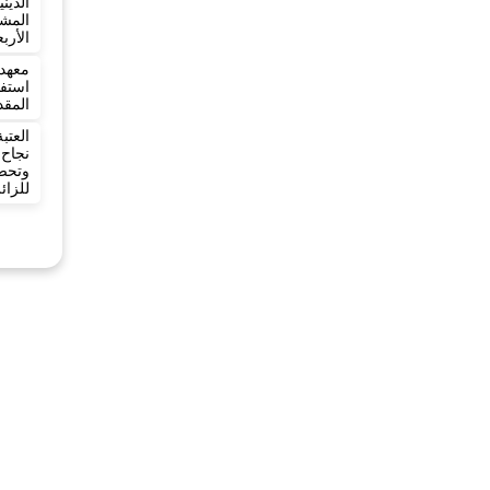
الدي
المش
الأرب
معهد 
المقد
العت
نجاح
وتح
للزائ