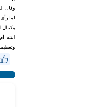
وقال ال
لما رأى
وكمال ا
ابنته أ
وتعظيمه 