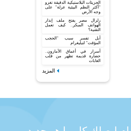
الجزيئات البلاستيكية الدقيقة تغزو
"أكثر النظم البيئية عزلة" على
وجه الأرض
زلزال مصر يفتح ملف إنذار
الهواتف المبكر.. كيف تعمل
التقنية؟
أبل تفسر سبب "الحجب
المؤقت" لتيليغرام
أسرار في أعماق الأمازون..
حضارة قديمة تظهر من قلب
الغابات
المزيد
رام ليصلك كل ما هو جديد