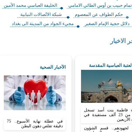
 تمام حبيب بن أوس الطائي الامامي
الخليفة العباسي محمد الأمين
حكم الطواف عن المعصوم
شبكة الاتّصالات النيابية
دلائل حجية الإمام الصغير
مجيء الجواد من المدينة الى بغداد
ر الاخبار
العتبة العباسية المقدسة
الآخبار الصحية
 فاطمة بنت أسد تسجل
أكثر من 23 ألف مستفيدة في
 الأربعين
في عطلة نهاية الأسبوع.. 75
دقيقة تقلص دهون البطن
نا لجهودهم.. قسم الشؤون