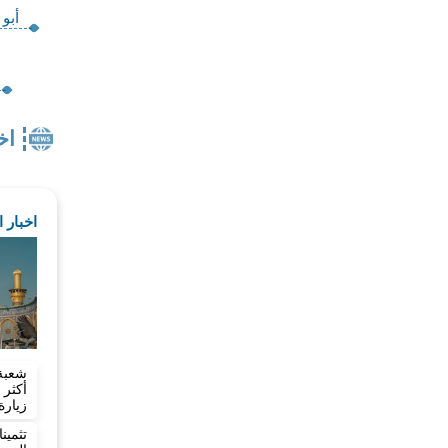
أبو
اخ
اخبار 
شعبة
زيارة
تثمي