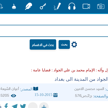
صوت
صور
فيديو
أقلام
مفتاح
رشفات
مشكاة
منش
بحث
 وآله :
الإمام محمد بن علي الجواد :
قضايا عامة :
جواد من المدينة الى بغداد
السيد محسن الامين
أعيان الشيعة
ف:
المصدر:
15-10-2015
5205
ج2,ص576
والصفحة:
+
-