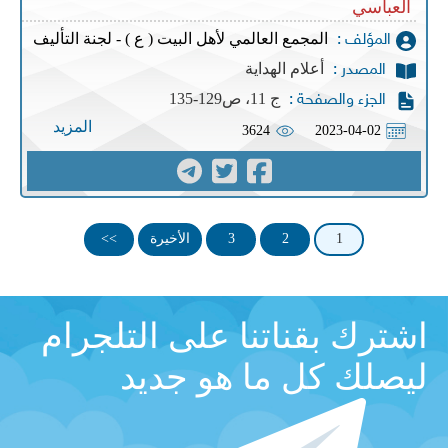
العباسي
المجمع العالمي لأهل البيت ( ع ) - لجنة التأليف
المؤلف :
أعلام الهداية
المصدر :
ج 11، ص129-135
الجزء والصفحة :
المزيد
3624
2023-04-02
1
2
3
الأخيرة
>>
اشترك بقناتنا على التلجرام
ليصلك كل ما هو جديد