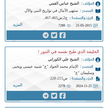
الشيخ عباس القمي
المؤلف :
منتهى الآمال في تواريخ النبي والآل
المصدر :
ج2,ص465-467.
الجزء والصفحة :
المزيد
7288
21-05-2015
الخليفة الذي طبخ نفسه في التنور !
الشيخ علي الكوراني
المؤلف :
الإمام محمد الجواد "ع" شبيه عيسى ويحيى
المصدر :
وسليمان "ع"
ص215-228
الجزء والصفحة :
المزيد
2278
2024-11-25