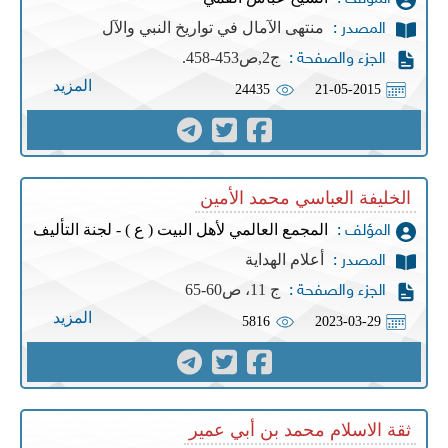
منتهى الآمال في تواريخ النبي والآل
المصدر :
ج2,ص453-458.
الجزء والصفحة :
المزيد
24435
21-05-2015
الخليفة العباسي محمد الأمين
المجمع العالمي لأهل البيت ( ع ) - لجنة التأليف
المؤلف :
أعلام الهداية
المصدر :
ج 11، ص60-65
الجزء والصفحة :
المزيد
5816
2023-03-29
ثقة الاسلام محمد بن أبي عمير