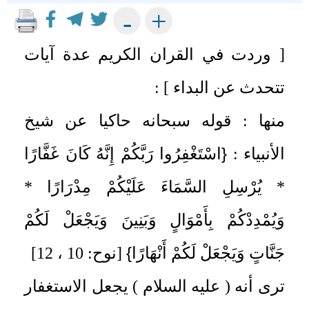
+
-
[ وردت في القران الكريم عدة آيات
تتحدث عن البداء ] :
منها : قوله سبحانه حاكيا عن شيخ
{
الأنبياء :
اسْتَغْفِرُوا رَبَّكُمْ إِنَّهُ كَانَ غَفَّارًا
* يُرْسِلِ السَّمَاءَ عَلَيْكُمْ مِدْرَارًا *
وَيُمْدِدْكُمْ بِأَمْوَالٍ وَبَنِينَ وَيَجْعَلْ لَكُمْ
}
جَنَّاتٍ وَيَجْعَلْ لَكُمْ أَنْهَارًا
[نوح: 10 ، 12]
ترى أنه ( عليه السلام ) يجعل الاستغفار