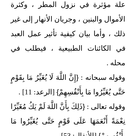
علة مؤثرة في نزول المطر ، وكثرة
الأموال والبنين ، وجريان الأنهار إلى غير
ذلك ، وأما بيان كيفية تأثير عمل العبد
في الكائنات الطبيعية ، فيطلب في
محله .
{
وقوله سبحانه :
إِنَّ اللَّهَ لَا يُغَيِّرُ مَا بِقَوْمٍ
}
حَتَّى يُغَيِّرُوا مَا بِأَنْفُسِهِمْ
[الرعد: 11] .
{
وقوله تعالى :
ذَلِكَ بِأَنَّ اللَّهَ لَمْ يَكُ مُغَيِّرًا
نِعْمَةً أَنْعَمَهَا عَلَى قَوْمٍ حَتَّى يُغَيِّرُوا مَا
}
بِأَنْفُسِهِمْ
[الأنفال: 53].