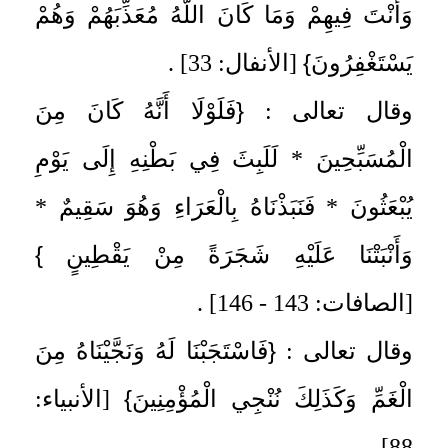
وَأَنْتَ فِيهِمْ وَمَا كَانَ اللَّهُ مُعَذِّبَهُمْ وَهُمْ
}
يَسْتَغْفِرُونَ
[الأنفال: 33] .
{
وقال تعالى :
فَلَوْلَا أَنَّهُ كَانَ مِنَ
الْمُسَبِّحِينَ * لَلَبِثَ فِي بَطْنِهِ إِلَى يَوْمِ
يُبْعَثُونَ * فَنَبَذْنَاهُ بِالْعَرَاءِ وَهُوَ سَقِيمٌ *
}
وَأَنْبَتْنَا عَلَيْهِ شَجَرَةً مِنْ يَقْطِينٍ
[الصافات: 143 - 146] .
{
وقال تعالى :
فَاسْتَجَبْنَا لَهُ وَنَجَّيْنَاهُ مِنَ
}
الْغَمِّ وَكَذَلِكَ نُنْجِي الْمُؤْمِنِينَ
[الأنبياء:
88] .