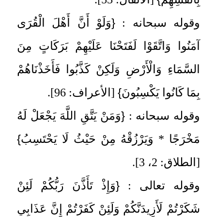
{
وقوله سبحانه :
وَلَوْ أَنَّ أَهْلَ الْقُرَى
آمَنُوا وَاتَّقَوْا لَفَتَحْنَا عَلَيْهِمْ بَرَكَاتٍ مِنَ
السَّمَاءِ وَالْأَرْضِ وَلَكِنْ كَذَّبُوا فَأَخَذْنَاهُمْ
}
بِمَا كَانُوا يَكْسِبُونَ
[الأعراف: 96].
{
وقوله سبحانه :
وَمَنْ يَتَّقِ اللَّهَ يَجْعَلْ لَهُ
}
مَخْرَجًا * وَيَرْزُقْهُ مِنْ حَيْثُ لَا يَحْتَسِبُ
[الطلاق: 2، 3].
{
وقوله تعالى :
وَإِذْ تَأَذَّنَ رَبُّكُمْ لَئِنْ
شَكَرْتُمْ لَأَزِيدَنَّكُمْ وَلَئِنْ كَفَرْتُمْ إِنَّ عَذَابِي