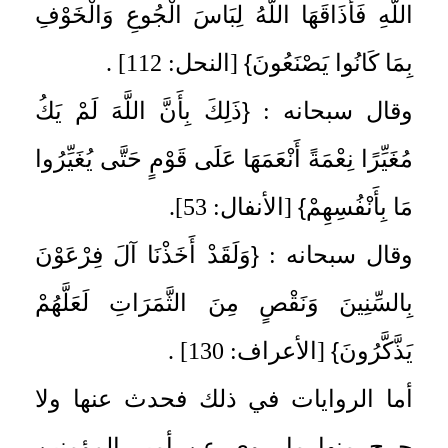
اللَّهِ فَأَذَاقَهَا اللَّهُ لِبَاسَ الْجُوعِ وَالْخَوْفِ
}
بِمَا كَانُوا يَصْنَعُونَ
[النحل: 112] .
{
وقال سبحانه :
ذَلِكَ بِأَنَّ اللَّهَ لَمْ يَكُ
مُغَيِّرًا نِعْمَةً أَنْعَمَهَا عَلَى قَوْمٍ حَتَّى يُغَيِّرُوا
}
مَا بِأَنْفُسِهِمْ
[الأنفال: 53].
{
وقال سبحانه :
وَلَقَدْ أَخَذْنَا آلَ فِرْعَوْنَ
بِالسِّنِينَ وَنَقْصٍ مِنَ الثَّمَرَاتِ لَعَلَّهُمْ
}
يَذَّكَّرُونَ
[الأعراف: 130] .
أما الروايات في ذلك فحدث عنها ولا
حرج منها ما روي عن أمير المؤمنين