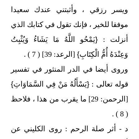
ويسر رزقي ، وأثبتني عندك سعيدا
موفقا للخير ، فإنك تقول في كتابك الذي
{
أنزلت :
يَمْحُو اللَّهُ مَا يَشَاءُ وَيُثْبِتُ
}
وَعِنْدَهُ أُمُّ الْكِتَابِ
[الرعد: 39] ( 7 ) .
وروى أيضا في الدر المنثور في تفسير
}
{
قوله تعالى :
يَسْأَلُهُ مَنْ فِي السَّمَاوَاتِ
[الرحمن: 29] ما يقرب من هذا ، فلاحظ
( 8 ) .
د - أثر صلة الرحم : روى الكليني عن