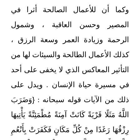
وكما أن للأعمال الصالحة أثرا في
المصير وحسن العاقبة ، وشمول
الرحمة وزيادة العمر وسعة الرزق ،
كذلك الأعمال الطالحة والسيئات لها من
التأثير المعاكس الذي لا يخفى على أحد
في مسيرة حياة الإنسان . ويدل على
{
ذلك من الآيات قوله سبحانه :
وَضَرَبَ
اللَّهُ مَثَلًا قَرْيَةً كَانَتْ آمِنَةً مُطْمَئِنَّةً يَأْتِيهَا
رِزْقُهَا رَغَدًا مِنْ كُلِّ مَكَانٍ فَكَفَرَتْ بِأَنْعُمِ