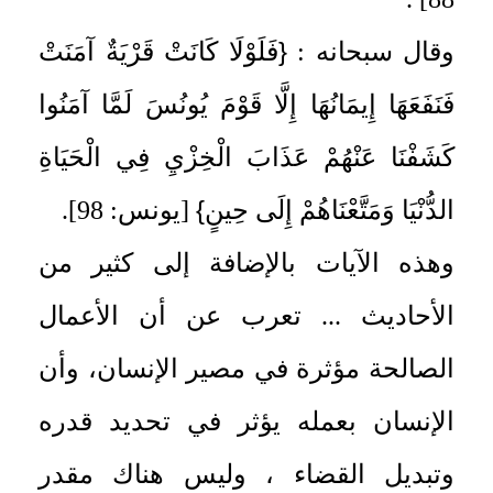
{
وقال سبحانه :
فَلَوْلَا كَانَتْ قَرْيَةٌ آمَنَتْ
فَنَفَعَهَا إِيمَانُهَا إِلَّا قَوْمَ يُونُسَ لَمَّا آمَنُوا
كَشَفْنَا عَنْهُمْ عَذَابَ الْخِزْيِ فِي الْحَيَاةِ
}
الدُّنْيَا وَمَتَّعْنَاهُمْ إِلَى حِينٍ
[يونس: 98].
وهذه الآيات بالإضافة إلى كثير من
الأحاديث ... تعرب عن أن الأعمال
الصالحة مؤثرة في مصير الإنسان، وأن
الإنسان بعمله يؤثر في تحديد قدره
وتبديل القضاء ، وليس هناك مقدر