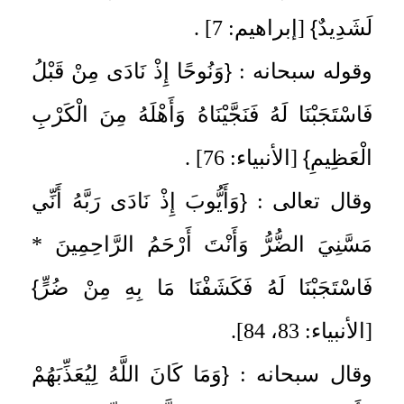
}
لَشَدِيدٌ
[إبراهيم: 7] .
{
وقوله سبحانه :
وَنُوحًا إِذْ نَادَى مِنْ قَبْلُ
فَاسْتَجَبْنَا لَهُ فَنَجَّيْنَاهُ وَأَهْلَهُ مِنَ الْكَرْبِ
}
الْعَظِيمِ
[الأنبياء: 76] .
{
وقال تعالى :
وَأَيُّوبَ إِذْ نَادَى رَبَّهُ أَنِّي
مَسَّنِيَ الضُّرُّ وَأَنْتَ أَرْحَمُ الرَّاحِمِينَ *
}
فَاسْتَجَبْنَا لَهُ فَكَشَفْنَا مَا بِهِ مِنْ ضُرٍّ
[الأنبياء: 83، 84].
{
وقال سبحانه :
وَمَا كَانَ اللَّهُ لِيُعَذِّبَهُمْ