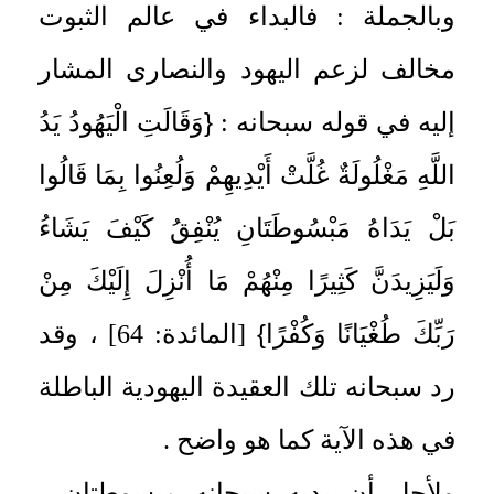
وبالجملة : فالبداء في عالم الثبوت
مخالف لزعم اليهود والنصارى المشار
{
إليه في قوله سبحانه :
وَقَالَتِ الْيَهُودُ يَدُ
اللَّهِ مَغْلُولَةٌ غُلَّتْ أَيْدِيهِمْ وَلُعِنُوا بِمَا قَالُوا
بَلْ يَدَاهُ مَبْسُوطَتَانِ يُنْفِقُ كَيْفَ يَشَاءُ
وَلَيَزِيدَنَّ كَثِيرًا مِنْهُمْ مَا أُنْزِلَ إِلَيْكَ مِنْ
}
رَبِّكَ طُغْيَانًا وَكُفْرًا
[المائدة: 64] ، وقد
رد سبحانه تلك العقيدة اليهودية الباطلة
في هذه الآية كما هو واضح .
ولأجل أن يديه سبحانه مبسوطتان ،