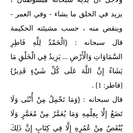
يزيد في الخلق ما يشاء - وفي العمر -
وينقص منه ، حسب مشيئته الحكيمة
{
قال سبحانه :
الْحَمْدُ لِلَّهِ فَاطِرِ
السَّمَاوَاتِ وَالْأَرْضِ ... يَزِيدُ فِي الْخَلْقِ مَا
}
يَشَاءُ إِنَّ اللَّهَ عَلَى كُلِّ شَيْءٍ قَدِيرٌ
[فاطر: 1] .
{
قال سبحانه :
وَمَا تَحْمِلُ مِنْ أُنْثَى وَلَا
تَضَعُ إِلَّا بِعِلْمِهِ وَمَا يُعَمَّرُ مِنْ مُعَمَّرٍ وَلَا
يُنْقَصُ مِنْ عُمُرِهِ إِلَّا فِي كِتَابٍ إِنَّ ذَلِكَ