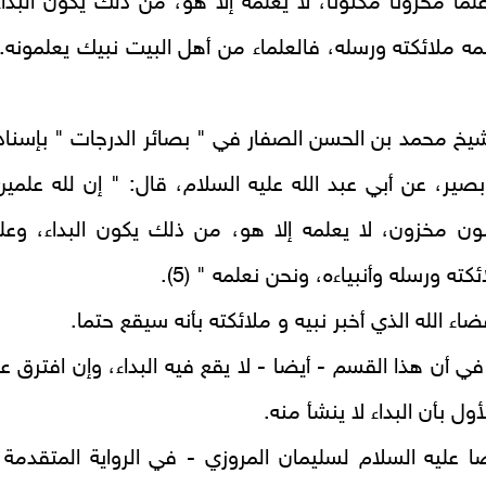
لما مخزونا مكنونا، لا يعلمه إلا هو، من ذلك يكون البداء
مه ملائكته ورسله، فالعلماء من أهل البيت نبيك يعلمونه..
يخ محمد بن الحسن الصفار في " بصائر الدرجات " بإسناد
صير، عن أبي عبد الله عليه السلام، قال: " إن لله علمين
ون مخزون، لا يعلمه إلا هو، من ذلك يكون البداء، وعل
كته ورسله وأنبياءه، ونحن نعلمه " (5).
ضاء الله الذي أخبر نبيه و ملائكته بأنه سيقع حتما.
في أن هذا القسم - أيضا - لا يقع فيه البداء، وإن افترق ع
ول بأن البداء لا ينشأ منه.
ا عليه السلام لسليمان المروزي - في الرواية المتقدمة 