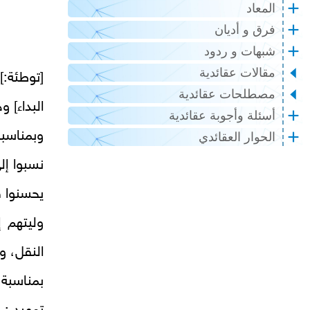
المعاد
فرق و أديان
شبهات و ردود
مقالات عقائدية
[توطئة:]
مصطلحات عقائدية
البداء] 
أسئلة وأجوبة عقائدية
وبمناسبة
الحوار العقائدي
نسبوا إل
يحسنوا ف
النقل، و
بمناسبة 