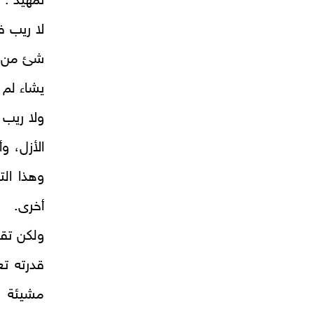
تمهيد :
لا ريب ف
شئ من ال
يشاء لم 
ولا ريب 
الأزل، و
وهذا الت
أخرى.
ولكن تقد
قدرته تع
مشيئة ال