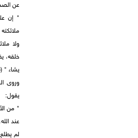
عن الصد
" إن علي
ملائكته 
ولا ملا
خلقه، يق
يشاء " (6).
وروى ال
يقول:
" من الأ
عند الله
لم يطلع 