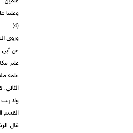
علمين: ع
وعلما عل
(4).
وروى الش
عن أبي ب
علم مكن
علمه ملائ
الثاني: ق
ولا ريب 
القسم الأ
قال الرض