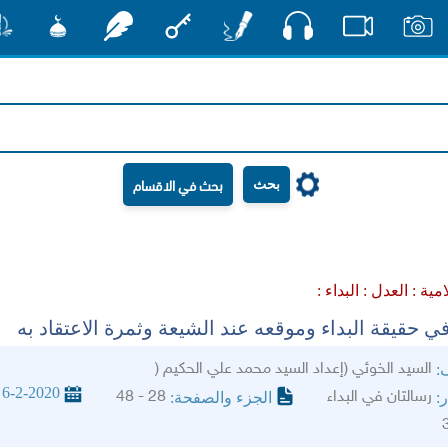
صوت
صور
فيديو
أقلام
مفتاح
رشفات
مشكاة
منش
بحث
امية :
العدل :
البداء :
ي حقيقة البداء وموقعه عند الشيعة وثمرة الاعتقاد به
السيد الخوئي (إعداد السيد محمد علي الحكيم (
ف:
6-2-2020
رسالتان في البداء
28 - 48
ر:
الجزء والصفحة: