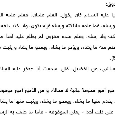
وق:
ا عليه السلام كان يقول: العلم علمان: فعلم علمه الل
ورسله، فما علمه ملائكته ورسله فإنه يكون، ولا يكذب نفس
ئكته ولا رسله، وعلم عنده مخزون لم يطلع عليه أحدا م
دم منه ما يشاء، ويؤخر ما يشاء، ويمحو ما يشاء و يثبت م
عياشي، عن الفضيل، قال: سمعت أبا جعفر عليه السلا
مور أمور محومة جائية لا محالة، و من الأمور أمور موقوف
، يقدم منها ما يشاء، ويمحو ما يشاء، ويثبت منها ما يشاء
على ذلك أحدا - يعني الموقوفة - فأما ما جاءت به الرس