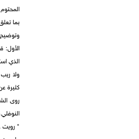
المحتوم،
بما تعلق
وتوضيح ذ
الأول: ق
الذي است
ولا ريب 
كثيرة عن
روى الش
النوفلي،
" رويت ع