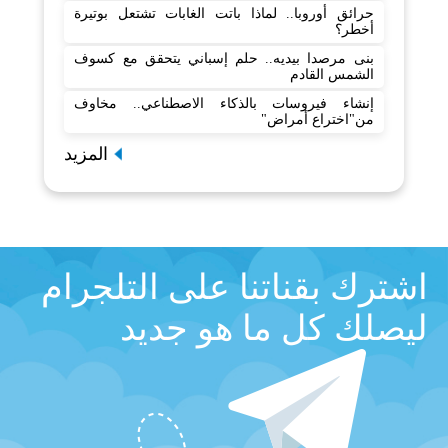
حرائق أوروبا.. لماذا باتت الغابات تشتعل بوتيرة
أخطر؟
بنى مرصدا بيديه.. حلم إسباني يتحقق مع كسوف
الشمس القادم
إنشاء فيروسات بالذكاء الاصطناعي.. مخاوف
من"اختراع أمراض"
المزيد
اشترك بقناتنا على التلجرام
ليصلك كل ما هو جديد