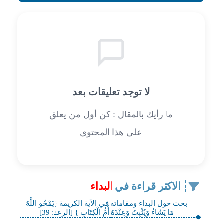
لا توجد تعليقات بعد
ما رأيك بالمقال : كن أول من يعلق
على هذا المحتوى
الاكثر قراءة في
البداء
بحث حول البداء ومقاماته في الآية الكريمة {يَمْحُو اللَّهُ
مَا يَشَاءُ وَيُثْبِتُ وَعِنْدَهُ أُمُّ الْكِتَابِ } [الرعد: 39]