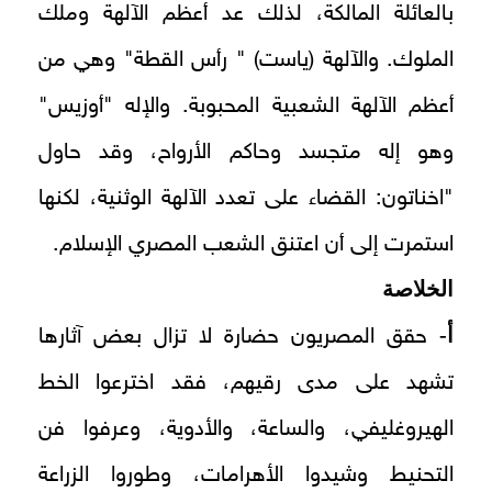
بالعائلة المالكة، لذلك عد أعظم الآلهة وملك
الملوك. والآلهة (ياست) " رأس القطة" وهي من
أعظم الآلهة الشعبية المحبوبة. والإله "أوزيس"
وهو إله متجسد وحاكم الأرواح، وقد حاول
"اخناتون: القضاء على تعدد الآلهة الوثنية، لكنها
استمرت إلى أن اعتنق الشعب المصري الإسلام.
الخلاصة
أ-
حقق المصريون حضارة لا تزال بعض آثارها
تشهد على مدى رقيهم، فقد اخترعوا الخط
الهيروغليفي، والساعة، والأدوية، وعرفوا فن
التحنيط وشيدوا الأهرامات، وطوروا الزراعة