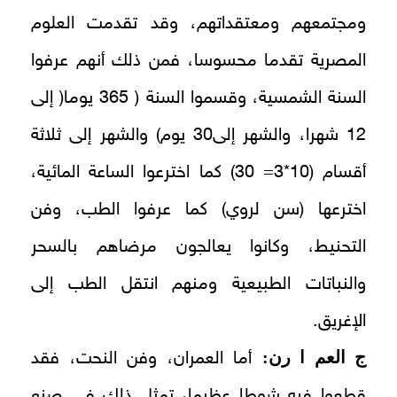
ومجتمعهم ومعتقداتهم، وقد تقدمت العلوم
المصرية تقدما محسوسا، فمن ذلك أنهم عرفوا
السنة الشمسية، وقسموا السنة ( 365 يوما( إلى
12 شهرا، والشهر إلى30 يوم) والشهر إلى ثلاثة
أقسام (10*3= 30) كما اخترعوا الساعة المائية،
اخترعها (سن لروي) كما عرفوا الطب، وفن
التحنيط، وكانوا يعالجون مرضاهم بالسحر
والنباتات الطبيعية ومنهم انتقل الطب إلى
الإغريق.
ج العم ا رن:
أما العمران، وفن النحت، فقد
قطعوا فيه شوطا عظيما، تمثل ذلك في صنع