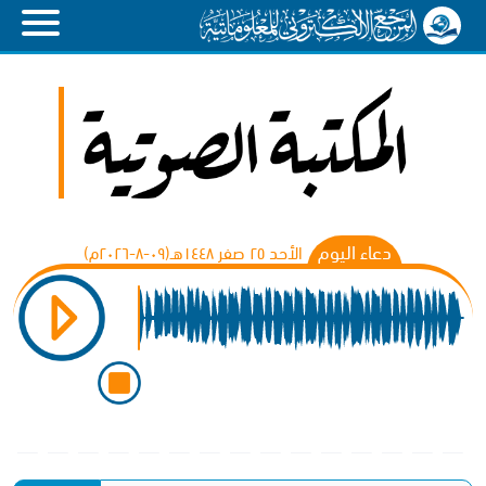
دعاء اليوم
الأحد ٢٥ صفر ١٤٤٨هـ(۰۹-۸-۲۰۲٦م)