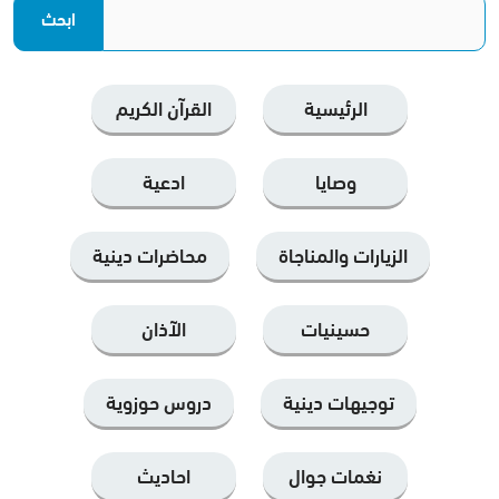
الرئيسية
القرآن الكریم
وصايا
ادعية
الزيارات والمناجاة
محاضرات دينية
حسينيات
الآذان
توجيهات دينية
دروس حوزوية
نغمات جوال
احاديث