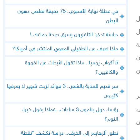
في عطلة نهاية الأسبوع.. 75 دقيقة تقلص دهون
ل
البطن
لكل
دراسة تحذر: التلفزيون يسرق صحة دماغك !
وصية
ماذا نعرف عن الطفيلي المعوي المنتشر في أميركا؟
زن
5 أكواب يوميا.. ماذا تقول الأبحاث عن القهوة
من
والكافيين؟
سر قديم للعناية بالشعر.. 3 فوائد لزيت شهير لا يعرفها
ر
كثيرون
،
رؤساء دول ينامون 3 ساعات.. فماذا يقول خبراء
النوم؟
لمئة من
تطور ألزهايمر إلى الخرف.. دراسة تكشف "نقطة