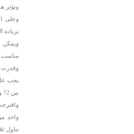
وتؤثر هذ
وعلى ال
بزيادة ا
ويمكن ا
مناسب و
بين 72 و87 غراما يوميا.
واقترحت
واحد من
تناول ثل