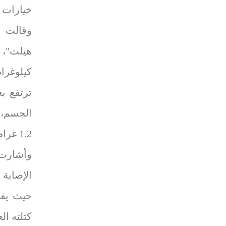
خيارات ل
وقالت أ
1.2 غرام.
وأشارت 
الإصابة 
كتلته ال