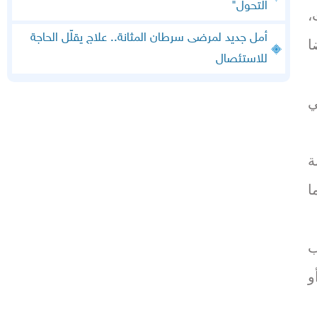
التحول"
،
أمل جديد لمرضى سرطان المثانة.. علاج يقلّل الحاجة
ا
للاستئصال
ي
 كلغ وعمره 40 سنة
 إلى ما
ب
و