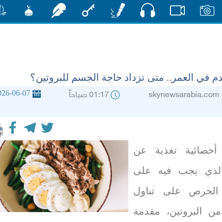
صوت
صور
فيديو
أقلام
مفتاح
رشفات
مشكاة
منش
دم في العمر.. متى تزداد حاجة الجسم للبروتين؟
026-06-07
skynewsara
01:17 صباحاً
أخصائية تغذية عن
الذي يجب فيه على
د الحرص على تناول
من البروتين، مقدمة