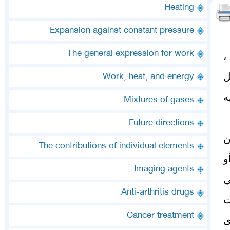
Heating
Expansion against constant pressure
The general expression for work
،
ل
Work, heat, and energy
ه
Mixtures of gases
Future directions
ن
The contributions of individual elements
و
Imaging agents
ي
Anti-arthritis drugs
ت
Cancer treatment
ى