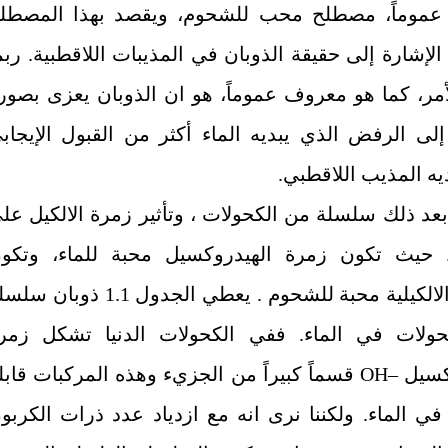
 عموماً، مصطلح محب للشحوم، ويقصد بهذا المصطل
لإشارة إلى حقيقة الذوبان في المذيبات اللاقطبية. ربم
أمر، كما هو معروف عموماً، هو ان الذوبان يعزى بصور
إلى الرفض الذي يبديه الماء أكثر من القبول الإيجاب
يه المذيب اللاقطبي.
عد ذلك سلسلة من الكحولات ، وتأثير زمرة الالكيل عل
. حيث تكون زمرة الهيدروكسيل محبة للماء، وتكو
الالكيلية محبة للشحوم . يعطي الجدول
1.1
ذوبان سلسل
ولات في الماء. ففي الكحولات الدنيا تشكل زمر
كسيل
–OH
قسماً كبيراً من الجزيء وهذه المركبات قابل
في الماء. ولكننا نرى انه مع ازدياد عدد ذرات الكربو