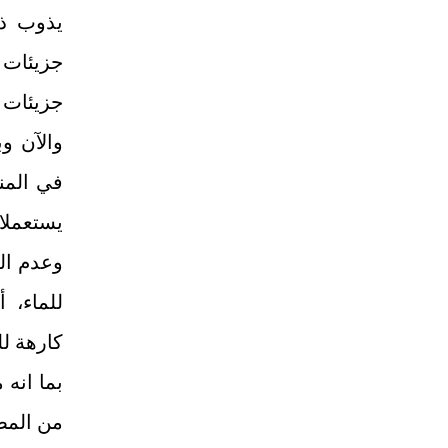
يذوب ذوب
جزيئات ا
جزيئات ا
والآن و
في المن
يستعملان
وعدم الذ
للماء، أ
كارهة لل
بما انه 
من المص