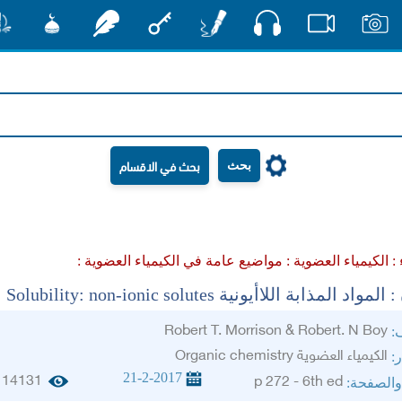
صوت
صور
فيديو
أقلام
مفتاح
رشفات
مشكاة
منش
بحث
 :
الكيمياء العضوية :
مواضيع عامة في الكيمياء العضوية :
د المذابة اللاأيونية Solubility: non-ionic solutes
Robert T. Morrison & Robert. N Boy
ف:
الكيمياء العضوية Organic chemistry
ر:
21-2-2017
14131
p 272 - 6th ed
والصفحة: