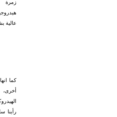
زمرة ا
هيدروجين
عالية ب
كما انه
أخرى، م
الهيدروك
رأينا سا