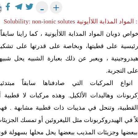
+
-
 المواد المذابة اللاأيونية
Solubility: non-ionic solutes
اص ذوبان المواد المذابة اللاأيونية ، كما راينا سابقاً 
ئيسية على قطيتها، وبخاصة على قدرتها على تشكي
يدروجينية ، ويعبر عن ذلك بعبارة الشبيه يحل شبيه
 على التجربة.
انواع المركبات التي صادفناها سابقاً مبتدئي
وكربونات وهاليدات الألكيل. وهذه مركبات لا قطبية أ
لقطبية، وتنحل في مذيبات ذات قطبية مشابهة . فه
اً في الهيدروكربونات مثل الليغروئين أو تمسك الجزيئا
 ببعضها وجزيئات المذيب ببعضها يحل محلها بسهولة قو