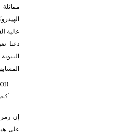
مماثلة 
الهيدروك
عالية ال
دعنا نعو
البنيوية
المشابهة
إن زمرة
على هيد