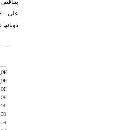
يتناقص 
على
–OH
ذوبانها 