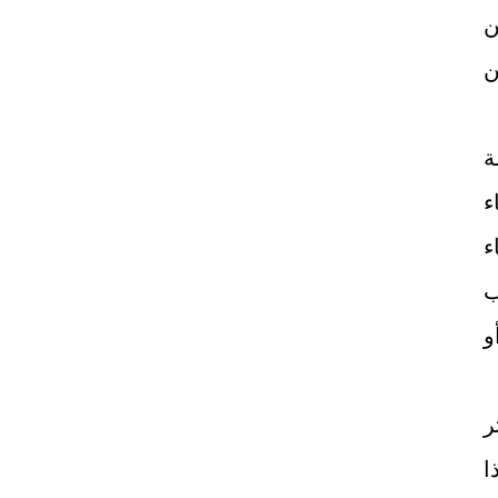
ن
ن
ة
ء
ء
ب
و
ر
ا