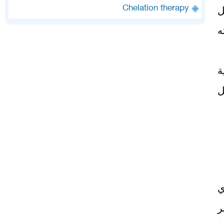
Chelation therapy
ل
ه
ة
ل
ي
ر