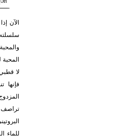
الآن إذا
سلسلته
والمحبة
المحبة 
لا قطبي.
فإنها ت
المزدوج
تراصف ا
البروتي
للماء ا