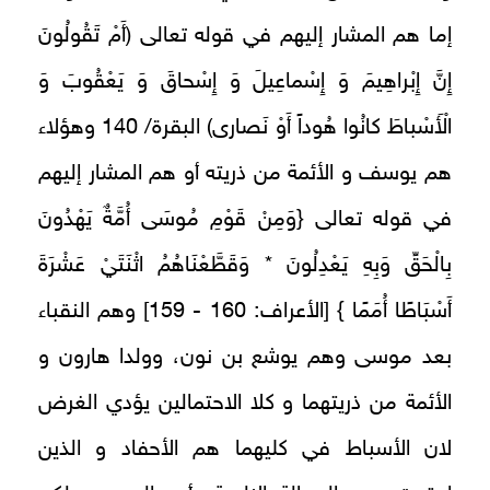
إما هم المشار إليهم في قوله تعالى‏ (أَمْ تَقُولُونَ
إِنَّ إِبْراهِيمَ وَ إِسْماعِيلَ وَ إِسْحاقَ وَ يَعْقُوبَ وَ
الْأَسْباطَ كانُوا هُوداً أَوْ نَصارى‏) البقرة/ 140 وهؤلاء
هم يوسف و الأئمة من ذريته أو هم المشار إليهم
{
في قوله تعالى‏
وَمِنْ قَوْمِ مُوسَى أُمَّةٌ يَهْدُونَ
بِالْحَقِّ وَبِهِ يَعْدِلُونَ * وَقَطَّعْنَاهُمُ اثْنَتَيْ عَشْرَةَ
}
أَسْبَاطًا أُمَمًا
[الأعراف: 160 - 159] وهم النقباء
بعد موسى وهم يوشع بن نون، وولدا هارون و
الأئمة من ذريتهما و كلا الاحتمالين يؤدي الغرض
لان الأسباط في‏ كليهما هم الأحفاد و الذين