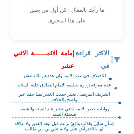
ما رأيك بالمقال : كن أول من يعلق
على هذا المحتوى
الاكثر قراءة
إمامة الائمـــــــة الاثني
في
عشر
الاختلاف في عدد الائمة وان عددهم ثلاثة عشر
عدم معرفة زرارة بخليفة الإمام الصادق عليه السلام
الشريف المرتضى يعتبر حديث الغدير نصا خفيا غير
واضح بالخلافة
روايات حصر الأئمة باثني عشر عند السنة والشيعة
ضعيفة السند
(سَأَلَ سَائِلٌ بِعَذَابٍ وَاقِعٍ) نزلت قبل بيعة الغدير ولا علاقة
لها بالاعتراض على ولاية علي بن ابي طالب