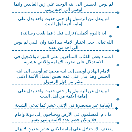
لم يوص الحسين الى ابنه الوحيد علي زين العابدين وانما
اوصى الى اخته زينب
لم ينقل عن الرسول ولو حتى حديث واحد يدل على
إمامة أئمة أهل البيت
آية (اليوم أكملت) نزلت قبل ( فما بلغت رسالته)
الله تعالى جعل اختيار الامام بيد الامة وان النبي لم يوص
الى احد من بعده
إعتماد بعض الكتّاب المتأخرين على التوراة والإنجيل في
الاستدلال على نضرية الإمامة والاثني عشرية
الإمام الهادي أوصى إلى ابنه محمد ثم أوصى الى ابنه
الحسن وهذا يدل على عدم تعيين أسماء الأئمة الاثني
عشر من قبل الرسول
لم ينقل عن الرسول ولو حتى حديث واحد يدل على
إمامة الأئمة من أهل البيت
الإمامة غير منحصرة في الإثني عشر كما تدعي الشيعة
ما دام المسلمون في الأرض ويحتاجون إلى دولة وإمام
فلا يمكن حصر عدد الأئمة باثني عشر
يضعف الإستدلال على إمامة الاثني عشر بحديث لا يزال