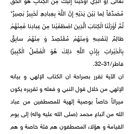
تعالى‏ (وَ الَّذِي أَوْحَيْنا إِلَيْكَ مِنَ الْكِتابِ هُوَ الْحَقُّ
مُصَدِّقاً لِما بَيْنَ يَدَيْهِ إِنَّ اللَّهَ بِعِبادِهِ لَخَبِيرٌ بَصِيرٌ*
ثُمَّ أَوْرَثْنَا الْكِتابَ الَّذِينَ اصْطَفَيْنا مِنْ عِبادِنا فَمِنْهُمْ
ظالِمٌ لِنَفْسِهِ وَمِنْهُمْ مُقْتَصِدٌ وَ مِنْهُمْ سابِقٌ
بِالْخَيْراتِ بِإِذْنِ اللَّهِ ذلِكَ هُوَ الْفَضْلُ الْكَبِيرُ)
فاطر/31-32.
ان الآية تقرر بصراحة ان الكتاب الإلهي و بيانه
الإلهي من خلال قول النبي و فعله و تقريره يكون
ميراثاً خاصاً بوصية إلهية للمصطفين من عباد
الله من أتباع محمد (صلى الله عليه واله) إلى يوم
القيامة و هؤلاء المصطفون هم فئة خاصة و هم