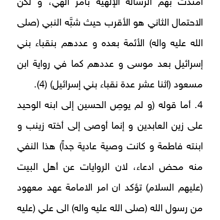
امتدت بهم الرسالة الإلهية بأمر الهي، و لكن
الاحتمال الثاني هو الأقرب حيث شبَّه النبي (صلى
الله عليه واله) الأئمة بعده و عددهم بنقباء بني
إسرائيل بعد موسى و عددهم كما في رواية ابن
مسعود (اثنا عشر عدة نقباء بني إسرائيل) (4).
4. أما قوله (و لم يوصِ الحسين إلى ابنه الوحيد
على زين العابدين و إنما أوصى إلى أخته زينب و
ابنته فاطمة و كانت وصية عادية جداً) هذا النفي
منه محض ادعاء، لان الروايات عن أهل البيت
(عليهم السلام) تؤكد ان امر الامامة عهد معهود
من رسول الله (صلى الله عليه واله) الى علي (عليه