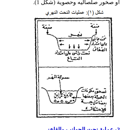
أو صخور صلصاليه وحصوية (شكل 1).
2- عملية نحت الجوانب والقاع: