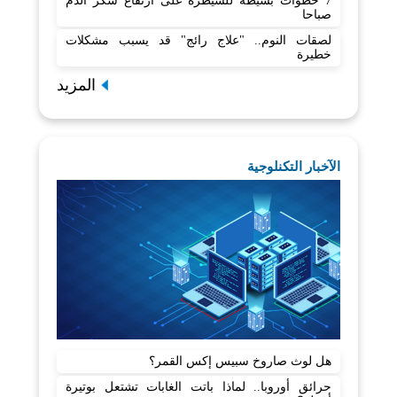
7 خطوات بسيطة للسيطرة على ارتفاع سكر الدم
صباحا
لصقات النوم.. "علاج رائج" قد يسبب مشكلات
خطيرة
المزيد
الآخبار التكنلوجية
هل لوث صاروخ سبيس إكس القمر؟
حرائق أوروبا.. لماذا باتت الغابات تشتعل بوتيرة