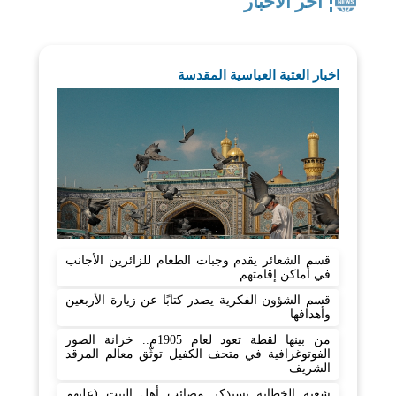
اخر الاخبار
اخبار العتبة العباسية المقدسة
قسم الشعائر يقدم وجبات الطعام للزائرين الأجانب
في أماكن إقامتهم
قسم الشؤون الفكرية يصدر كتابًا عن زيارة الأربعين
وأهدافها
من بينها لقطة تعود لعام 1905م.. خزانة الصور
الفوتوغرافية في متحف الكفيل توثّق معالم المرقد
الشريف
شعبة الخطابة تستذكر مصائب أهل البيت (عليهم