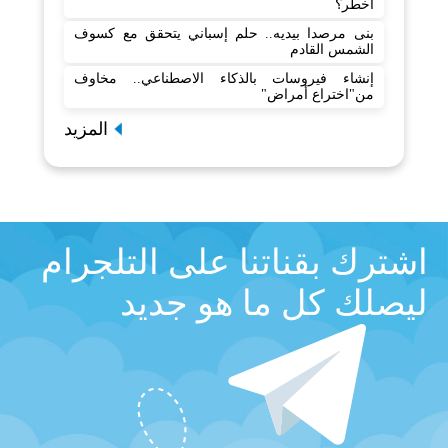
أخطر؟
بنى مرصدا بيديه.. حلم إسباني يتحقق مع كسوف
الشمس القادم
إنشاء فيروسات بالذكاء الاصطناعي.. مخاوف
من"اختراع أمراض"
المزيد
اشترك بقناتنا على التلجرام
ليصلك كل ما هو جديد