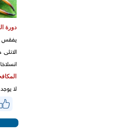
دورة الح
يفقس ا
انسلاخا
المكافح
لا يوجد 