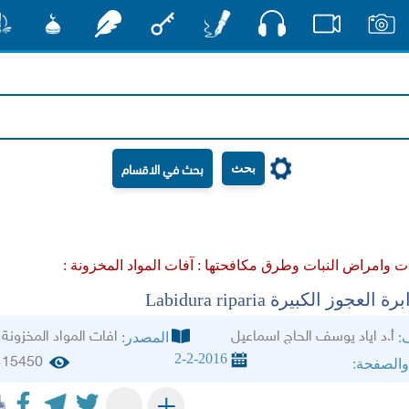
صوت
صور
فيديو
أقلام
مفتاح
رشفات
مشكاة
منش
بحث
ت وامراض النبات وطرق مكافحتها :
آفات المواد المخزونة :
لعجوز الكبيرة Labidura riparia
أ.د اياد يوسف الحاج اسماعيل
افات المواد المخزونة
ف:
المصدر:
2-2-2016
15450
والصفحة:
+
-