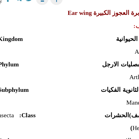
ة العجوز الكبيرة
Ear wing
:
ملكة الحيوانية
Kingdom
ة مفصليات الارجل
Art
بة الثانوية الفكيات
Subphylum:
 (صف)الحشرات
Class:
Insecta
(
He