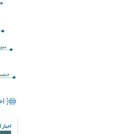
سوس
خنفساء ال
اخ
اخبار 