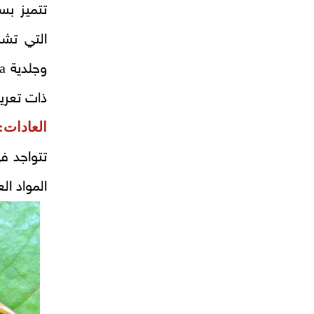
تتميز بس
التي تشب
a
وجلدية
ذات تعري
العادات:
تتواجد في
المواد ال