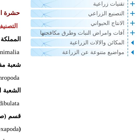
تقنيات زراعية
حشرة ابر
التصنيع الزراعي
الانتاج الحيواني
التصنيف
آفات وامراض النبات وطرق مكافحتها
الم
المكائن والالات الزراعية
Animalia
مواضيع متنوعة عن الزراعة
شعب
hropoda
الشع
Mandibulata
قسم
xapoda
)