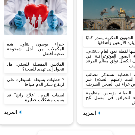
لشؤون الفكرية يصدر كتابًا
ارة الأربعين وأهدافها
خبراء يوصون بتناول هذه
المكملات من أجل شيخوخة
من بينها لقطة تعود لعام 1905م..
صحية أفضل
ة الصور الفوتوغرافية في
الكفيل توثّق معالم المرقد
الملابس المفضلة للسفر.. هل
يف
تتحول إلى تهديد للصحة؟
 الخطابة تستذكر مصائب
البيت (عليهم السلام) عبر
7 خطوات بسيطة للسيطرة على
 عزاء في الصحن الشريف
ارتفاع سكر الدم صباحا
الصيانة يؤسس منظومة
لصقات النوم.. "علاج رائج" قد
ء للحرائق في معمل ثلج
يسبب مشكلات خطيرة
ل
المزيد
المزيد