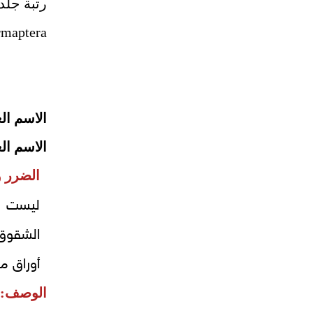
رتب
maptera
Family:
الاسم ا
الاسم
الضرر و
ليست ضا
الشقوق 
أوراق م
الوصف: