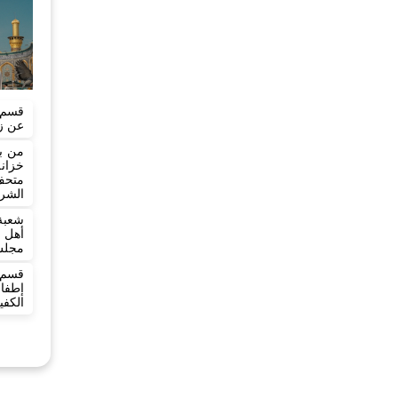
قسم ا
عن زي
خزان
متحف 
الشر
شعبة
أهل 
مجلس
قسم 
إطفا
الكفي