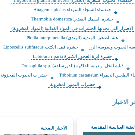
خنفساء الحبوب الشعرية (الخابرا) Trogoderma granarium Everts
خنفساء السجاد السوداء Attagenus piceus
حشرة السمك الفضي Thermobia domestica
​الاضرار التي تحدثها الحشرات في المواد الغذائية (المواد المخزونة)
عثة الطحين الهندية (الهندي) Plodia interpunetella
ة الحبوب وسوسة الرز
حشرة قمل الكتب Liposcellis subfuacus
​حشرة ابرة العجوز الكبيرة Labidura riparia
ذبابة الخل او ذبابة الفاكهة (الدورسلفة) .Drosophila spp
طحين الحمراء Tribolium castaneum
حشرات الحبوب المخزونة
حشرات التمور المخزونة
ر الاخبار
العتبة العباسية المقدسة
الآخبار الصحية