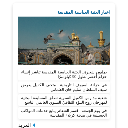
اخبار العتبة العباسية المقدسة
بمليون شجرة.. العتبة العباسية المقدسة تباشر إنشاء
حزام أخضر بطول 90 كيلومترًا
في خزانة السيوف التاريخية.. متحف الكفيل يعرض
سيف السلطان سليم خان العثماني
شعبة مدارس الكفيل النسوية تطلق المسابقة البحثية
لمهرجان روح النبوّة الثقافيّ النسوي العالمي التاسع
في يوم الجمعة.. قسم الشعائر يتابع خدمات المواكب
الحسينية في مدينة كربلاء المقدسة
المزيد