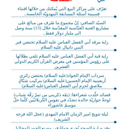
تعرّف على مراكز البيع التي يُمكنك من خلالها اقتناء
قسيمة أسئلة المسابقة المهدويّة الخامسة..
السيّد الصافي: إنّ مجموع ما صُرف من مبالغ على
مشاريع العتبة العبّاسية المقدّسة خلال (13) سنة وصل
الى مليار دولار فقط..
راية مرقد أبي الفضل العباس عليه السلام تحتضن قبر
النبي دانيال عليه السلام
راية قبة أبي الفضل العباس عليه السلام تلقي بظلالها
على رؤوس المؤمنين في معرض القرآن الكريم الدولي
العشرين
سرداب الإمام الجواد(عليه السلام) يحتضن زائري
أربعينية الإمام الحسين(عليه السلام) بتركيب شبّاكٍ
ملاصقٍ لحرم أبي الفضل العباس(عليه السلام)
قصائد خلّدت شعراءها: (يمّه ذكريني من تمرّ زفّة شباب)
لوحةٌ حواريّة خالدة تتجدّد في نفوس الكربلائيّين كلّما حلّ
موسمُ عاشوراء
ليلة تتويج امير الزمان الامام المهدي (عجل الله فرجه
الشريف)
وفد وزارة الصحة يُجري جولةً في مصنع الجود للمحاليل