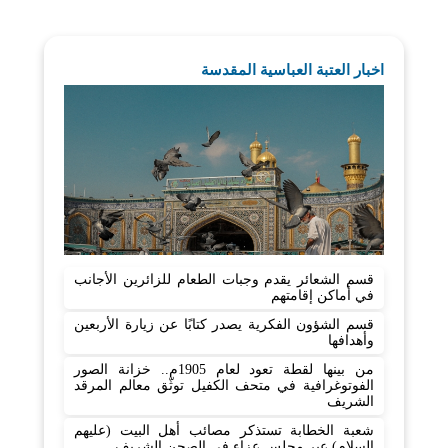
اخبار العتبة العباسية المقدسة
قسم الشعائر يقدم وجبات الطعام للزائرين الأجانب
في أماكن إقامتهم
قسم الشؤون الفكرية يصدر كتابًا عن زيارة الأربعين
وأهدافها
من بينها لقطة تعود لعام 1905م.. خزانة الصور
الفوتوغرافية في متحف الكفيل توثّق معالم المرقد
الشريف
شعبة الخطابة تستذكر مصائب أهل البيت (عليهم
السلام) عبر مجلس عزاء في الصحن الشريف