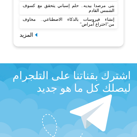
بنى مرصدا بيديه.. حلم إسباني يتحقق مع كسوف
الشمس القادم
إنشاء فيروسات بالذكاء الاصطناعي.. مخاوف
من"اختراع أمراض"
المزيد
اشترك بقناتنا على التلجرام
ليصلك كل ما هو جديد