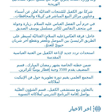
الوريدية
شركةُ نور الكفيل للمُنتجات الغذائيّة تُعلن عن أسماء
وعناوين مراكز البيع المباشر في كربلاء والمحافظات..
في حرم أبي الفضل العباس عليه السلام ..زيارة وجولة
في متحف النفائس لكادر مسلسل يوسف الصديق
عاجل: فرقة العبّاس(عليه السلام) القتاليّة تُسيطر على
الطريق الرئيسيّ بين الموصل وتلّعفر وتقطع آخر شريان
حيويّ للعدوّ..
استحداث تردد جديد لإذاعة الكفيل من العتبة العباسية
المقدسة
ضمن خطته الخاصة بشهر رمضان المبارك.. قسم
المضيف يقدم 3500 وجبة إفطار يوميًّا للزائرين.
المجمع العلمي يقيم دورة تطويرية حول فن الإتيكيت
لملاكاته
بالتعاون مع مستشفى الكفيل.. قسم الشؤون الطبّية
يواصل إقامة البرنامج التدريبي لملاكاته النسوية
اخر الاخبار