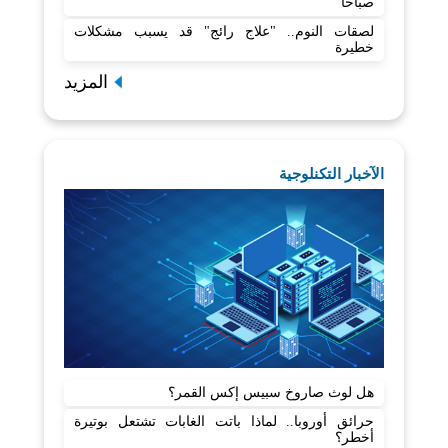
صباحا
لصقات النوم.. "علاج رائج" قد يسبب مشكلات
خطيرة
المزيد
الآخبار التكنلوجية
هل لوث صاروخ سبيس إكس القمر؟
حرائق أوروبا.. لماذا باتت الغابات تشتعل بوتيرة
أخطر؟