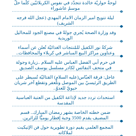
لوحةٌ حواريّة خالدة تتجدّد في نفوس الكربلائيّين كلّما حلّ
موسمُ عاشوراء
ليلة تتويج امير الزمان الامام المهدي (عجل الله فرجه
الشريف)
وفد وزارة الصحة يُجري جولةً في مصنع الجود للمحاليل
الوريدية
شركةُ نور الكفيل للمُنتجات الغذائيّة تُعلن عن أسماء
وعناوين مراكز البيع المباشر في كربلاء والمحافظات..
في حرم أبي الفضل العباس عليه السلام ..زيارة وجولة
في متحف النفائس لكادر مسلسل يوسف الصديق
عاجل: فرقة العبّاس(عليه السلام) القتاليّة تُسيطر على
الطريق الرئيسيّ بين الموصل وتلّعفر وتقطع آخر شريان
حيويّ للعدوّ..
استحداث تردد جديد لإذاعة الكفيل من العتبة العباسية
المقدسة
ضمن خطته الخاصة بشهر رمضان المبارك.. قسم
المضيف يقدم 3500 وجبة إفطار يوميًّا للزائرين.
المجمع العلمي يقيم دورة تطويرية حول فن الإتيكيت
لملاكاته