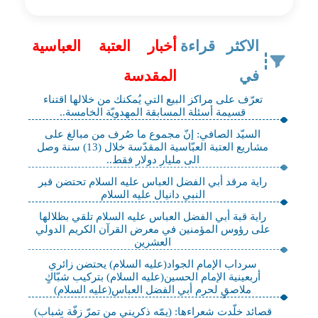
الاكثر قراءة
أخبار العتبة العباسية
في
المقدسة
تعرّف على مراكز البيع التي يُمكنك من خلالها اقتناء
قسيمة أسئلة المسابقة المهدويّة الخامسة..
السيّد الصافي: إنّ مجموع ما صُرف من مبالغ على
مشاريع العتبة العبّاسية المقدّسة خلال (13) سنة وصل
الى مليار دولار فقط..
راية مرقد أبي الفضل العباس عليه السلام تحتضن قبر
النبي دانيال عليه السلام
راية قبة أبي الفضل العباس عليه السلام تلقي بظلالها
على رؤوس المؤمنين في معرض القرآن الكريم الدولي
العشرين
سرداب الإمام الجواد(عليه السلام) يحتضن زائري
أربعينية الإمام الحسين(عليه السلام) بتركيب شبّاكٍ
ملاصقٍ لحرم أبي الفضل العباس(عليه السلام)
قصائد خلّدت شعراءها: (يمّه ذكريني من تمرّ زفّة شباب)