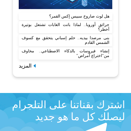
هل لوث صاروخ سبيس إكس القمر؟
حرائق أوروبا.. لماذا باتت الغابات تشتعل بوتيرة
أخطر؟
بنى مرصدا بيديه.. حلم إسباني يتحقق مع كسوف
الشمس القادم
إنشاء فيروسات بالذكاء الاصطناعي.. مخاوف
من"اختراع أمراض"
المزيد
اشترك بقناتنا على التلجرام
ليصلك كل ما هو جديد