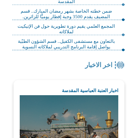
المقدسة
ضمن خطته الخاصة بشهر رمضان المبارك.. قسم
المضيف يقدم 3500 وجبة إفطار يوميًّا للزائرين.
المجمع العلمي يقيم دورة تطويرية حول فن الإتيكيت
لملاكاته
بالتعاون مع مستشفى الكفيل.. قسم الشؤون الطبّية
يواصل إقامة البرنامج التدريبي لملاكاته النسوية
اخر الاخبار
اخبار العتبة العباسية المقدسة