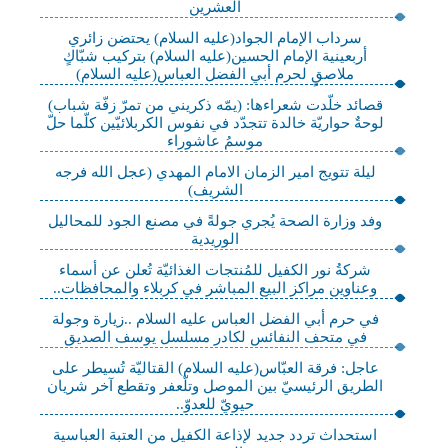
العشرين
سرداب الإمام الجواد(عليه السلام) يحتضن زائري
أربعينية الإمام الحسين(عليه السلام) بتركيب شبّاكٍ
ملاصقٍ لحرم أبي الفضل العباس(عليه السلام)
قصائد خلّدت شعراءها: (يمّه ذكريني من تمرّ زفّة شباب)
لوحةٌ حواريّة خالدة تتجدّد في نفوس الكربلائيّين كلّما حلّ
موسمُ عاشوراء
ليلة تتويج امير الزمان الامام المهدي (عجل الله فرجه
الشريف)
وفد وزارة الصحة يُجري جولةً في مصنع الجود للمحاليل
الوريدية
شركةُ نور الكفيل للمُنتجات الغذائيّة تُعلن عن أسماء
وعناوين مراكز البيع المباشر في كربلاء والمحافظات..
في حرم أبي الفضل العباس عليه السلام ..زيارة وجولة
في متحف النفائس لكادر مسلسل يوسف الصديق
عاجل: فرقة العبّاس(عليه السلام) القتاليّة تُسيطر على
الطريق الرئيسيّ بين الموصل وتلّعفر وتقطع آخر شريان
حيويّ للعدوّ..
استحداث تردد جديد لإذاعة الكفيل من العتبة العباسية