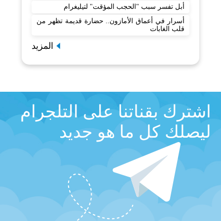
أبل تفسر سبب "الحجب المؤقت" لتيليغرام
أسرار في أعماق الأمازون.. حضارة قديمة تظهر من
قلب الغابات
المزيد
اشترك بقناتنا على التلجرام
ليصلك كل ما هو جديد