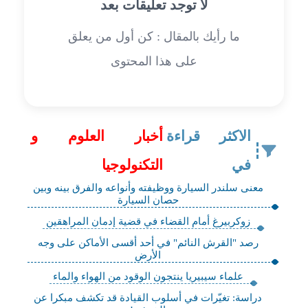
لا توجد تعليقات بعد
ما رأيك بالمقال : كن أول من يعلق
على هذا المحتوى
الاكثر قراءة
أخبار العلوم و
في
التكنولوجيا
معنى سلندر السيارة ووظيفته وأنواعه والفرق بينه وبين
حصان السيارة
زوكربيرغ أمام القضاء في قضية إدمان المراهقين
رصد "القرش النائم" في أحد أقسى الأماكن على وجه
الأرض
علماء سيبيريا ينتجون الوقود من الهواء والماء
دراسة: تغيّرات في أسلوب القيادة قد تكشف مبكرا عن