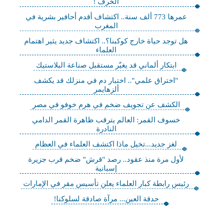
الخرف !
عمرها 773 ألف سنة.. اكتشاف أقدم أحافير بشرية في
المغرب
هل توجد حياة خارج كوكبنا؟.. اكتشاف جديد يثير اهتمام
العلماء
ابتكار ألماني قد يغيّر مستقبل صناعة البلاستيك
"اختراق علمي".. اختبار دم في منزلك قد يكشف
ألزهايمر
الكشف عن تجويف ضخم في هرم خوفو في مصر
خسوف القمر: العالم يترقب ظاهرة القمر الدامي
النادرة
لغز جديد...تخيل ماذا اكتشف العلماء في العظام
لأول مرة منذ عقود.. رصد "قرش" ضخم قرب جزيرة
إسبانية
رئيس رابطة كبار العلماء يعلن تأسيس مقر في الإمارات
حدقة العين... مرآة صادقة لسلوكنا!