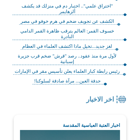
"اختراق علمي".. اختبار دم في منزلك قد يكشف
ألزهايمر
الكشف عن تجويف ضخم في هرم خوفو في مصر
خسوف القمر: العالم يترقب ظاهرة القمر الدامي
النادرة
لغز جديد...تخيل ماذا اكتشف العلماء في العظام
لأول مرة منذ عقود.. رصد "قرش" ضخم قرب جزيرة
إسبانية
رئيس رابطة كبار العلماء يعلن تأسيس مقر في الإمارات
حدقة العين... مرآة صادقة لسلوكنا!
اخر الاخبار
اخبار العتبة العباسية المقدسة