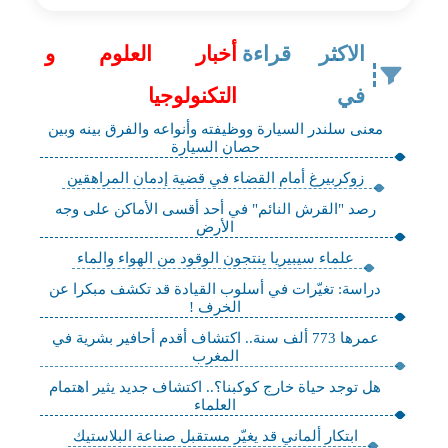
الاكثر قراءة
أخبار العلوم و
في
التكنولوجيا
معنى سلندر السيارة ووظيفته وأنواعه والفرق بينه وبين
حصان السيارة
زوكربيرغ أمام القضاء في قضية إدمان المراهقين
رصد "القرش النائم" في أحد أقسى الأماكن على وجه
الأرض
علماء سيبيريا ينتجون الوقود من الهواء والماء
دراسة: تغيّرات في أسلوب القيادة قد تكشف مبكرا عن
الخرف !
عمرها 773 ألف سنة.. اكتشاف أقدم أحافير بشرية في
المغرب
هل توجد حياة خارج كوكبنا؟.. اكتشاف جديد يثير اهتمام
العلماء
ابتكار ألماني قد يغيّر مستقبل صناعة البلاستيك