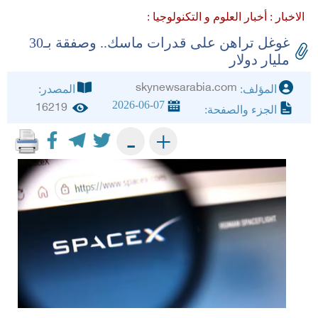
الاخبار :
أخبار العلوم و التكنولوجيا :
غوغل تراهن على قدرات ماسك.. وصفقة بـ30
مليار دولار
skynewsarabia.com
المؤلف:
المصدر:
2026-06-07
16219
الجزء والصفحة:
+
-