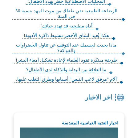
المحليات الاصطناعية خطر يهدد الأطفال!
الرضاعة الطبيعية تقي طفلك من موت المهد بنسبة 50
في المئة
أداة مطبخية قد تهدد حياتك!
هكذا يُعيد الشاي الأخضر تنشيط ذاكرة الأدوية!
ماذا يحدث لجسمك عند التوقف عن تناول الخضراوات
والفواكه؟
طريقة مبتكرة تقود العلماء لإعادة تشكيل أمعاء البشر!
ما العلاقة بين البدانة والذكاء لدى الأطفال؟
آلام "مرفق لاعب التنس".أسبابها وطرق التغلب عليها.
اخر الاخبار
اخبار العتبة العباسية المقدسة