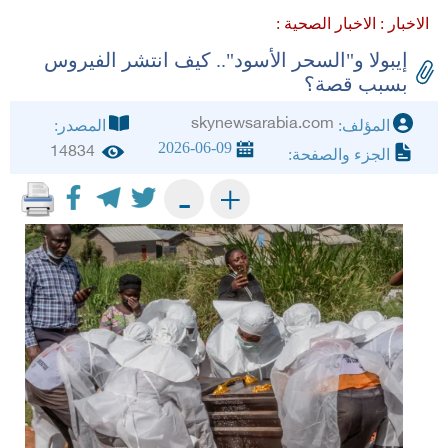
الاخبار :
الاخبار الصحية :
إيبولا و"السحر الأسود".. كيف انتشر الفيروس
بسبب قصة؟
skynewsarabia.com
المؤلف:
المصدر:
2026-06-09
14834
الجزء والصفحة:
+
-