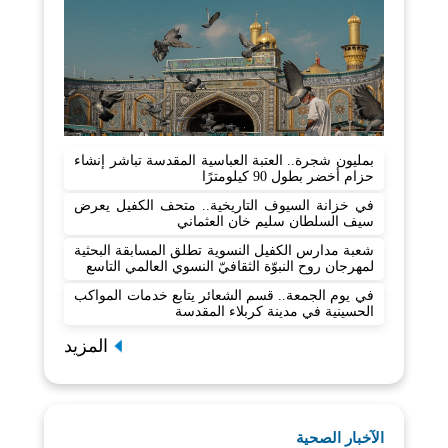
بمليون شجرة.. العتبة العباسية المقدسة تباشر إنشاء
حزام أخضر بطول 90 كيلومترًا
في خزانة السيوف التاريخية.. متحف الكفيل يعرض
سيف السلطان سليم خان العثماني
شعبة مدارس الكفيل النسوية تطلق المسابقة البحثية
لمهرجان روح النبوّة الثقافيّ النسوي العالمي التاسع
في يوم الجمعة.. قسم الشعائر يتابع خدمات المواكب
الحسينية في مدينة كربلاء المقدسة
المزيد
الآخبار الصحية