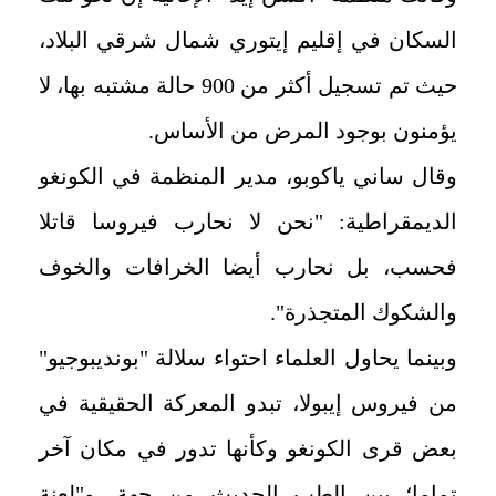
السكان في إقليم إيتوري شمال شرقي البلاد،
حيث تم تسجيل أكثر من 900 حالة مشتبه بها، لا
يؤمنون بوجود المرض من الأساس.
وقال ساني ياكوبو، مدير المنظمة في الكونغو
الديمقراطية: "نحن لا نحارب فيروسا قاتلا
فحسب، بل نحارب أيضا الخرافات والخوف
والشكوك المتجذرة".
وبينما يحاول العلماء احتواء سلالة "بونديبوجيو"
من فيروس إيبولا، تبدو المعركة الحقيقية في
بعض قرى الكونغو وكأنها تدور في مكان آخر
تماما؛ بين الطب الحديث من جهة، و"لعنة