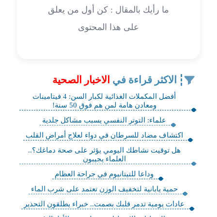
ما رأيك بالمقال : كن أول من يعلق
على هذا المحتوى
الاكثر قراءة في
الاخبار الصحية
أفضل المكملات الغذائية لكبار السن: 4 فيتامينات
ومعادن هامة لمن هم فوق 50 سنة!
علماء: التوتر النفسي يسبب مشاكل جلدية
اكتشاف مضاد للسرطان في دواء لعلاج أمراض القلب
هل توقيت نشاطك اليومي يؤثر على صحة دماغك؟..
العلماء يجيبون
وداعا للتيتانيوم في جراحة العظام
حمية يابانية لتخفيف الوزن تعتمد على شرب الماء
عادات يومية تدمر قلبك بصمت.. خبراء يطلقون التحذير