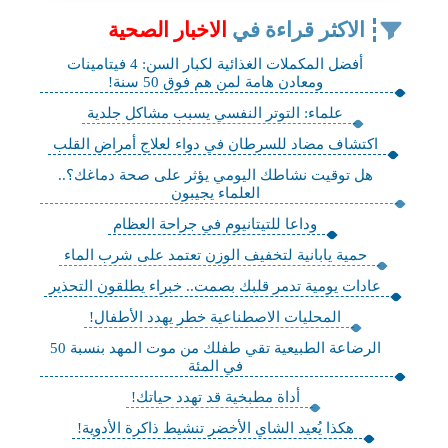
الاكثر قراءة في
الاخبار الصحية
أفضل المكملات الغذائية لكبار السن: 4 فيتامينات
ومعادن هامة لمن هم فوق 50 سنة!
علماء: التوتر النفسي يسبب مشاكل جلدية
اكتشاف مضاد للسرطان في دواء لعلاج أمراض القلب
هل توقيت نشاطك اليومي يؤثر على صحة دماغك؟..
العلماء يجيبون
وداعا للتيتانيوم في جراحة العظام
حمية يابانية لتخفيف الوزن تعتمد على شرب الماء
عادات يومية تدمر قلبك بصمت.. خبراء يطلقون التحذير
المحليات الاصطناعية خطر يهدد الأطفال!
الرضاعة الطبيعية تقي طفلك من موت المهد بنسبة 50
في المئة
أداة مطبخية قد تهدد حياتك!
هكذا يُعيد الشاي الأخضر تنشيط ذاكرة الأدوية!