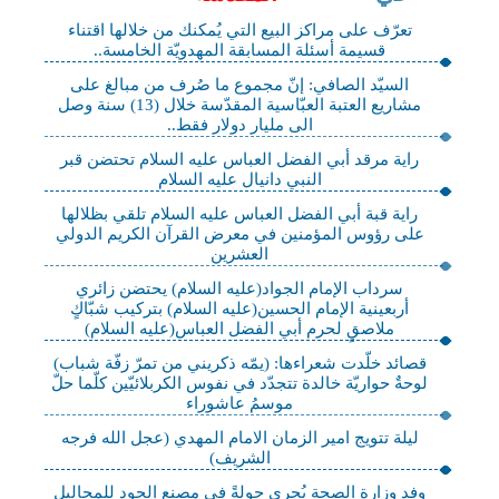
تعرّف على مراكز البيع التي يُمكنك من خلالها اقتناء
قسيمة أسئلة المسابقة المهدويّة الخامسة..
السيّد الصافي: إنّ مجموع ما صُرف من مبالغ على
مشاريع العتبة العبّاسية المقدّسة خلال (13) سنة وصل
الى مليار دولار فقط..
راية مرقد أبي الفضل العباس عليه السلام تحتضن قبر
النبي دانيال عليه السلام
راية قبة أبي الفضل العباس عليه السلام تلقي بظلالها
على رؤوس المؤمنين في معرض القرآن الكريم الدولي
العشرين
سرداب الإمام الجواد(عليه السلام) يحتضن زائري
أربعينية الإمام الحسين(عليه السلام) بتركيب شبّاكٍ
ملاصقٍ لحرم أبي الفضل العباس(عليه السلام)
قصائد خلّدت شعراءها: (يمّه ذكريني من تمرّ زفّة شباب)
لوحةٌ حواريّة خالدة تتجدّد في نفوس الكربلائيّين كلّما حلّ
موسمُ عاشوراء
ليلة تتويج امير الزمان الامام المهدي (عجل الله فرجه
الشريف)
وفد وزارة الصحة يُجري جولةً في مصنع الجود للمحاليل