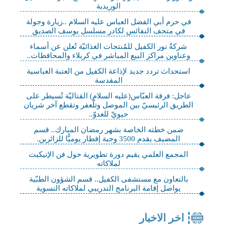
الوريدية
في حرم أبي الفضل العباس عليه السلام ..زيارة وجولة
في متحف النفائس لكادر مسلسل يوسف الصديق
شركةُ نور الكفيل للمُنتجات الغذائيّة تُعلن عن أسماء
وعناوين مراكز البيع المباشر في كربلاء والمحافظات..
استحداث تردد جديد لإذاعة الكفيل من العتبة العباسية
المقدسة
عاجل: فرقة العبّاس(عليه السلام) القتاليّة تُسيطر على
الطريق الرئيسيّ بين الموصل وتلّعفر وتقطع آخر شريان
حيويّ للعدوّ..
ضمن خطته الخاصة بشهر رمضان المبارك.. قسم
المضيف يقدم 3500 وجبة إفطار يوميًّا للزائرين.
المجمع العلمي يقيم دورة تطويرية حول فن الإتيكيت
لملاكاته
بالتعاون مع مستشفى الكفيل.. قسم الشؤون الطبّية
يواصل إقامة البرنامج التدريبي لملاكاته النسوية
اخر الاخبار