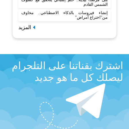
الشمس القادم
إنشاء فيروسات بالذكاء الاصطناعي.. مخاوف
من"اختراع أمراض"
المزيد
اشترك بقناتنا على التلجرام
ليصلك كل ما هو جديد