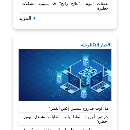
لصقات النوم.. "علاج رائج" قد يسبب مشكلات
خطيرة
المزيد
الآخبار التكنلوجية
هل لوث صاروخ سبيس إكس القمر؟
حرائق أوروبا.. لماذا باتت الغابات تشتعل بوتيرة
أخطر؟
بنى مرصدا بيديه.. حلم إسباني يتحقق مع كسوف