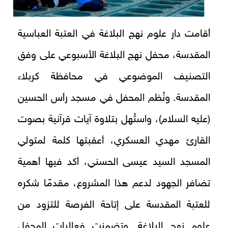
أقامت دار علوم نهج البلاغة في العتبة العباسية
المقدسة، محفل نهج البلاغة الأسبوعي على وفق
التصنيف الموضوعي في محافظة كربلاء
المقدسة. ونُظم المحفل في مسجد رأس الحسين
(عليه السلام)، واستُهل بتلاوة آيات قرآنية بصوت
القارئ مهدي العسكري، أعقبتها كلمة لمتولي
المسجد السيد عيسى الحسني، أكد فيها أهمية
تضافر الجهود لدعم هذا المشروع، مقدمًا شكره
للعتبة المقدسة على إتاحة الفرصة للتزود من
علوم نهج البلاغة. وتضمنت فعاليات المحفل