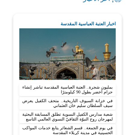
اخبار العتبة العباسية المقدسة
بمليون شجرة.. العتبة العباسية المقدسة تباشر إنشاء
حزام أخضر بطول 90 كيلومترًا
في خزانة السيوف التاريخية.. متحف الكفيل يعرض
سيف السلطان سليم خان العثماني
شعبة مدارس الكفيل النسوية تطلق المسابقة البحثية
لمهرجان روح النبوّة الثقافيّ النسوي العالمي التاسع
في يوم الجمعة.. قسم الشعائر يتابع خدمات المواكب
الحسينية في مدينة كربلاء المقدسة