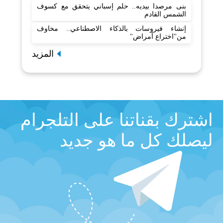
بنى مرصدا بيديه.. حلم إسباني يتحقق مع كسوف
الشمس القادم
إنشاء فيروسات بالذكاء الاصطناعي.. مخاوف
من"اختراع أمراض"
المزيد
اشترك بقناتنا على التلجرام
ليصلك كل ما هو جديد