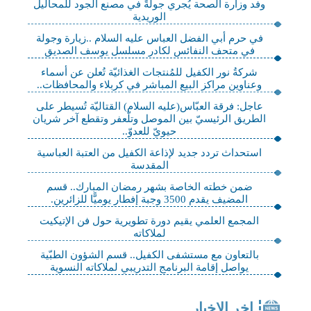
وفد وزارة الصحة يُجري جولةً في مصنع الجود للمحاليل
الوريدية
في حرم أبي الفضل العباس عليه السلام ..زيارة وجولة
في متحف النفائس لكادر مسلسل يوسف الصديق
شركةُ نور الكفيل للمُنتجات الغذائيّة تُعلن عن أسماء
وعناوين مراكز البيع المباشر في كربلاء والمحافظات..
عاجل: فرقة العبّاس(عليه السلام) القتاليّة تُسيطر على
الطريق الرئيسيّ بين الموصل وتلّعفر وتقطع آخر شريان
حيويّ للعدوّ..
استحداث تردد جديد لإذاعة الكفيل من العتبة العباسية
المقدسة
ضمن خطته الخاصة بشهر رمضان المبارك.. قسم
المضيف يقدم 3500 وجبة إفطار يوميًّا للزائرين.
المجمع العلمي يقيم دورة تطويرية حول فن الإتيكيت
لملاكاته
بالتعاون مع مستشفى الكفيل.. قسم الشؤون الطبّية
يواصل إقامة البرنامج التدريبي لملاكاته النسوية
اخر الاخبار