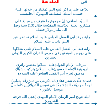
في
المقدسة
تعرّف على مراكز البيع التي يُمكنك من خلالها اقتناء
قسيمة أسئلة المسابقة المهدويّة الخامسة..
السيّد الصافي: إنّ مجموع ما صُرف من مبالغ على
مشاريع العتبة العبّاسية المقدّسة خلال (13) سنة وصل
الى مليار دولار فقط..
راية مرقد أبي الفضل العباس عليه السلام تحتضن قبر
النبي دانيال عليه السلام
راية قبة أبي الفضل العباس عليه السلام تلقي بظلالها
على رؤوس المؤمنين في معرض القرآن الكريم الدولي
العشرين
سرداب الإمام الجواد(عليه السلام) يحتضن زائري
أربعينية الإمام الحسين(عليه السلام) بتركيب شبّاكٍ
ملاصقٍ لحرم أبي الفضل العباس(عليه السلام)
قصائد خلّدت شعراءها: (يمّه ذكريني من تمرّ زفّة شباب)
لوحةٌ حواريّة خالدة تتجدّد في نفوس الكربلائيّين كلّما حلّ
موسمُ عاشوراء
ليلة تتويج امير الزمان الامام المهدي (عجل الله فرجه
الشريف)