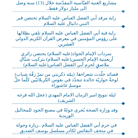
مشاريع العتبة العبّاسية المقدّسة خلال (13) سنة وصل
الى مليار دولار فقط..
راية مرقد أبي الفضل العباس عليه السلام تحتضن قبر
النبي دانيال عليه السلام
راية قبة أبي الفضل العباس عليه السلام تلقي بظلالها
على رؤوس المؤمنين في معرض القرآن الكريم الدولي
العشرين
سرداب الإمام الجواد(عليه السلام) يحتضن زائري
أربعينية الإمام الحسين(عليه السلام) بتركيب شبّاكٍ
ملاصقٍ لحرم أبي الفضل العباس(عليه السلام)
قصائد خلّدت شعراءها: (يمّه ذكريني من تمرّ زفّة شباب)
لوحةٌ حواريّة خالدة تتجدّد في نفوس الكربلائيّين كلّما حلّ
موسمُ عاشوراء
ليلة تتويج امير الزمان الامام المهدي (عجل الله فرجه
الشريف)
وفد وزارة الصحة يُجري جولةً في مصنع الجود للمحاليل
الوريدية
في حرم أبي الفضل العباس عليه السلام ..زيارة وجولة
في متحف النفائس لكادر مسلسل يوسف الصديق