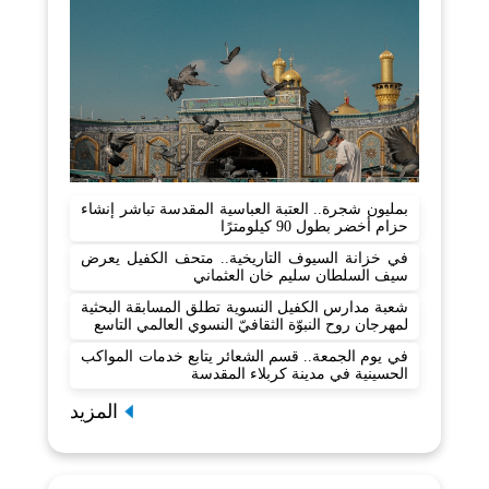
بمليون شجرة.. العتبة العباسية المقدسة تباشر إنشاء
حزام أخضر بطول 90 كيلومترًا
في خزانة السيوف التاريخية.. متحف الكفيل يعرض
سيف السلطان سليم خان العثماني
شعبة مدارس الكفيل النسوية تطلق المسابقة البحثية
لمهرجان روح النبوّة الثقافيّ النسوي العالمي التاسع
في يوم الجمعة.. قسم الشعائر يتابع خدمات المواكب
الحسينية في مدينة كربلاء المقدسة
المزيد