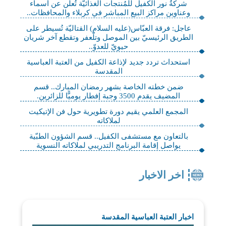
شركةُ نور الكفيل للمُنتجات الغذائيّة تُعلن عن أسماء
وعناوين مراكز البيع المباشر في كربلاء والمحافظات..
عاجل: فرقة العبّاس(عليه السلام) القتاليّة تُسيطر على
الطريق الرئيسيّ بين الموصل وتلّعفر وتقطع آخر شريان
حيويّ للعدوّ..
استحداث تردد جديد لإذاعة الكفيل من العتبة العباسية
المقدسة
ضمن خطته الخاصة بشهر رمضان المبارك.. قسم
المضيف يقدم 3500 وجبة إفطار يوميًّا للزائرين.
المجمع العلمي يقيم دورة تطويرية حول فن الإتيكيت
لملاكاته
بالتعاون مع مستشفى الكفيل.. قسم الشؤون الطبّية
يواصل إقامة البرنامج التدريبي لملاكاته النسوية
اخر الاخبار
اخبار العتبة العباسية المقدسة