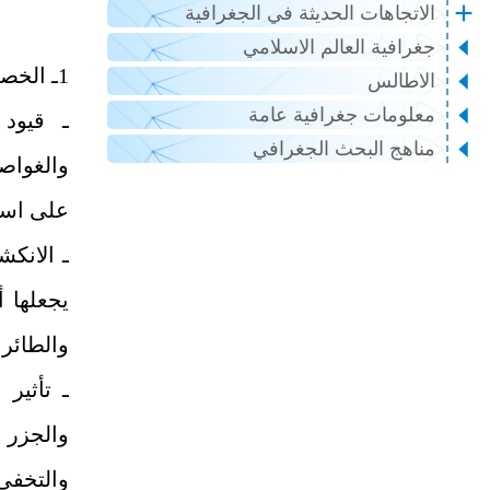
الاتجاهات الحديثة في الجغرافية
جغرافية العالم الاسلامي
1ـ الخصائص والتحديات
الاطالس
معلومات جغرافية عامة
ـ قيود 
مناهج البحث الجغرافي
والغواص
على است
ـ الانك
يجعلها أ
والطائر
ـ تأثير
والجزر 
والتخفي