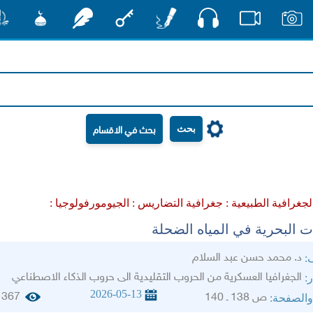
صوت
صور
فيديو
أقلام
مفتاح
رشفات
مشكاة
منش
بحث
لجغرافية الطبيعية :
جغرافية التضاريس :
الجيومورفولوجيا :
ات البحرية في المياه الضحلة
د. محمد حسن عبد السلام
ف:
الجغرافيا العسكرية من الحروب التقليدية الى حروب الذكاء الاصطناعي
ر:
2026-05-13
367
ص 138 ـ 140
والصفحة: