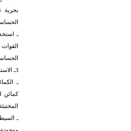
بحرية ع
الحساسة
ـ استخد
القوات
الحساسة
3ـ الاستغلال التكتيكي
ـ الكما
كمائن ل
المختبئة
ـ السيطر
موجودة 