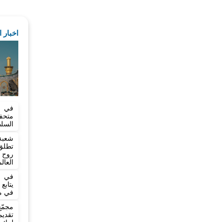
اخبار 
في خ
متح
السلط
شعبة
تطلق 
روح 
العال
في ي
يتاب
في مد
مجمّ