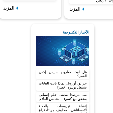
ات الأربعين
المزيد
المزيد
الآخبار التكنلوجية
هل لوث صاروخ سبيس إكس
القمر؟
حرائق أوروبا.. لماذا باتت الغابات
تشتعل بوتيرة أخطر؟
بنى مرصدا بيديه.. حلم إسباني
يتحقق مع كسوف الشمس القادم
إنشاء فيروسات بالذكاء
الاصطناعي.. مخاوف من"اختراع