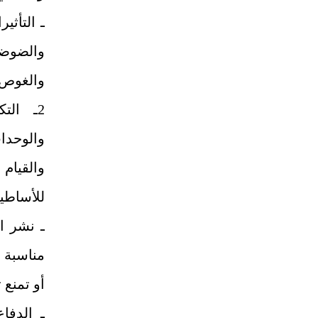
ـ التأثي
والضوضا
والغوص
2ـ الت
والوحدا
والقيام
للأساطيل
ـ نشر ال
مناسبة ج
أو تمنع 
ـ الدفا