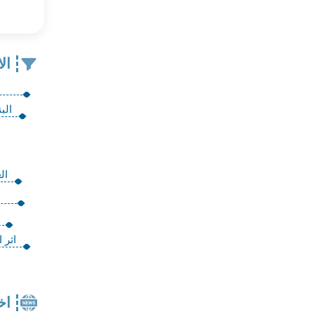
ال
الب
ال
اثر 
اخ