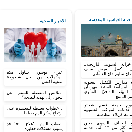
العتبة العباسية المقدسة
الآخبار الصحية
زانة السيوف التاريخية..
ف الكفيل يعرض سيف
خبراء يوصون بتناول هذه
ان سليم خان العثماني
المكملات من أجل شيخوخة
صحية أفضل
 مدارس الكفيل النسوية
المسابقة البحثية لمهرجان
النبوّة الثقافيّ النسوي
الملابس المفضلة للسفر.. هل
مي التاسع
تتحول إلى تهديد للصحة؟
وم الجمعة.. قسم الشعائر
7 خطوات بسيطة للسيطرة على
ع خدمات المواكب الحسينية
ارتفاع سكر الدم صباحا
ينة كربلاء المقدسة
ع العفاف النسوي يعلن
لصقات النوم.. "علاج رائج" قد
تقديمه أكثر من 17 ألف خدمة
يسبب مشكلات خطيرة